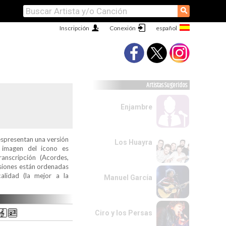
⚲
Inscripción
Conexión
Artistas Sugeridos
Enjambre
espresentan una versión
Los Huayra
a imagen del icono es
ranscripción (Acordes,
ersiones están ordenadas
alidad (la mejor a la
Manuel García
Ciro y los Persas