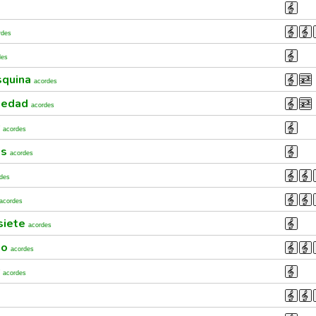
rdes
des
squina
acordes
oledad
acordes
r
acordes
ás
acordes
des
acordes
siete
acordes
no
acordes
r
acordes