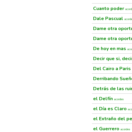
Cuanto poder
acor
Dale Pascual
acord
Dame otra oport
Dame otra oportu
De hoy en mas
aco
Decir que si, dec
Del Cairo a Paris
Derribando Sue
Detrás de las ru
el Delfín
acordes
el Día es Claro
ac
el Extraño del p
el Guerrero
acordes