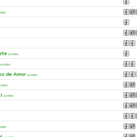
ordes
arte
acordes
r
acordes
mos de Amor
acordes
cordes
tí
acordes
ordes
al