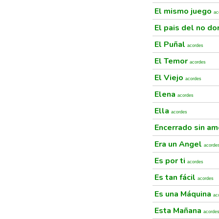
El mismo juego
ac
El pais del no do
El Puñal
acordes
El Temor
acordes
El Viejo
acordes
Elena
acordes
Ella
acordes
Encerrado sin a
Era un Angel
acorde
Es por ti
acordes
Es tan fácil
acordes
Es una Máquina
ac
Esta Mañana
acorde