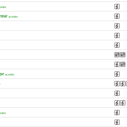
ordes
rmir
acordes
mor
acordes
s
ordes
s