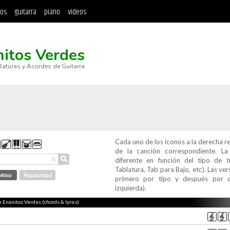
tos
guitarra
piano
videos
itos Verdes
blaturas y Acordes de Guitarra
Cada uno de los iconos a la derecha r
de la canción correspondiente. L
⚲
×
diferente en función del tipo de t
Tablatura, Tab para Bajo, etc). Las v
ético
Popularidad
primero por tipo y después por c
izquierda).
e Enanitos Verdes (chords & lyrics)