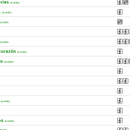
cias
acordes
l
acordes
acordes
acordes
 corazón
acordes
do
acordes
s
acordes
os
acordes