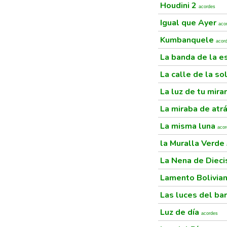
Houdini 2
acordes
Igual que Ayer
aco
Kumbanquele
acor
La banda de la e
La calle de la s
La luz de tu mira
La miraba de atr
La misma luna
acor
la Muralla Verde
La Nena de Dieci
Lamento Bolivia
Las luces del ba
Luz de día
acordes