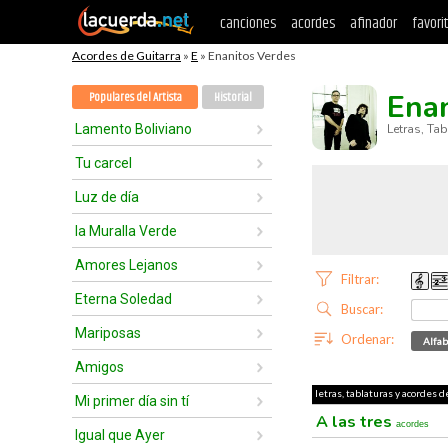
canciones
acordes
afinador
favori
Acordes de Guitarra
»
E
» Enanitos Verdes
Enan
Populares del Artista
Historial
Lamento Boliviano
Letras, Ta
Tu carcel
Luz de día
la Muralla Verde
Amores Lejanos
Filtrar:
Eterna Soledad
Buscar:
Mariposas
Ordenar:
Alfab
Amigos
letras, tablaturas y acordes d
Mi primer día sin tí
A las tres
acordes
Igual que Ayer