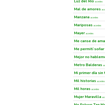
Luz del Río
acordes
Mal de amores
ac
Manzana
acordes
Mariposas
acordes
Mayer
acordes
Me canse de am
Me permití soña
Mejor no hable
Metro Balderas
a
Mi primer día sin 
Mil historias
acordes
Mil horas
acordes
Mujer Maravilla
ac
No Estuvo Tan M