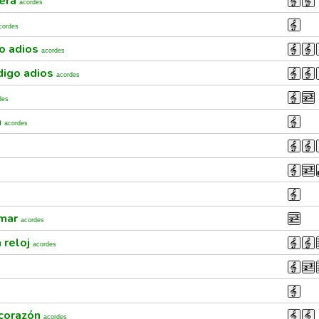
nera
acordes
cordes
go adios
acordes
digo adios
acordes
des
a
acordes
 mar
acordes
 reloj
acordes
 corazón
acordes