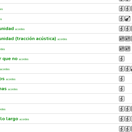
des
es
unidad
acordes
nidad (tracción acústica)
acordes
rdes
ir que no
acordes
acordes
ños
acordes
inas
acordes
ordes
elo largo
acordes