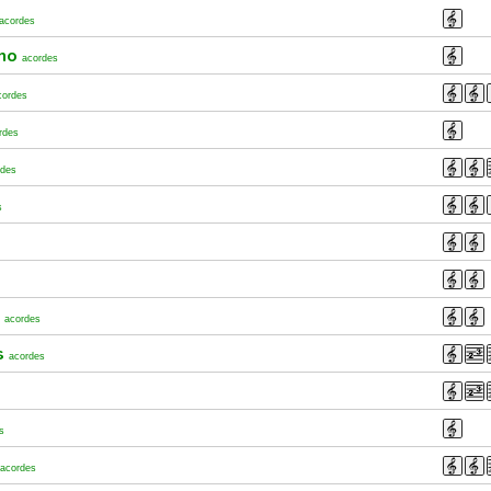
acordes
rno
acordes
cordes
rdes
rdes
s
l
acordes
s
acordes
s
acordes