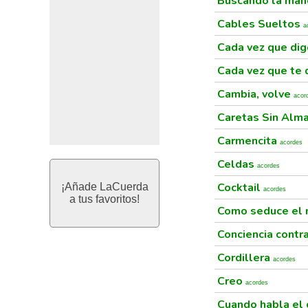
Buscando la ma
Cables Sueltos
a
Cada vez que di
Cada vez que te 
Cambia, volve
acor
Caretas Sin Alm
Carmencita
acordes
Celdas
acordes
Cocktail
¡Añade LaCuerda
acordes
a tus favoritos!
Como seduce el
Conciencia contra
Cordillera
acordes
Creo
acordes
Cuando habla el