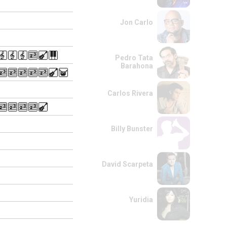
Jon Carlo
Pedro Tata
Barahona
Carlos Rivera
Billy Bunster
David Scarpeta
Yuridia