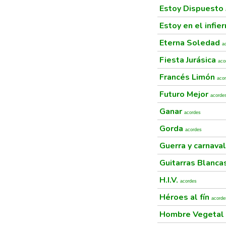
Estoy Dispuesto
Estoy en el infie
Eterna Soledad
a
Fiesta Jurásica
aco
Francés Limón
aco
Futuro Mejor
acorde
Ganar
acordes
Gorda
acordes
Guerra y carnava
Guitarras Blanca
H.I.V.
acordes
Héroes al fín
acorde
Hombre Vegetal