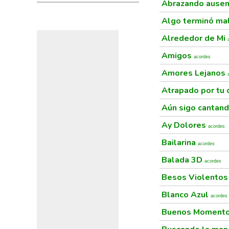
Abrazando ausen
Algo terminó ma
Alrededor de Mi
Amigos
acordes
Amores Lejanos
Atrapado por tu
Aún sigo cantan
Ay Dolores
acordes
Bailarina
acordes
Balada 3D
acordes
Besos Violento
Blanco Azul
acordes
Buenos Moment