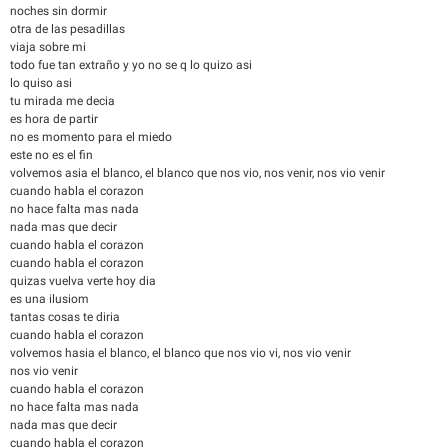
noches sin dormir
otra de las pesadillas
viaja sobre mi
todo fue tan extraño y yo no se q lo quizo asi
lo quiso asi
tu mirada me decia
es hora de partir
no es momento para el miedo
este no es el fin
volvemos asia el blanco, el blanco que nos vio, nos venir, nos vio venir
cuando habla el corazon
no hace falta mas nada
nada mas que decir
cuando habla el corazon
cuando habla el corazon
quizas vuelva verte hoy dia
es una ilusiom
tantas cosas te diria
cuando habla el corazon
volvemos hasia el blanco, el blanco que nos vio vi, nos vio venir
nos vio venir
cuando habla el corazon
no hace falta mas nada
nada mas que decir
cuando habla el corazon