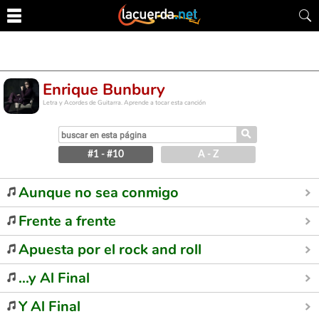
Enrique Bunbury
Letra y Acordes de Guitarra. Aprende a tocar esta canción
⚲
#1 - #10
A - Z
Aunque no sea conmigo
Frente a frente
Apuesta por el rock and roll
...y Al Final
Y Al Final