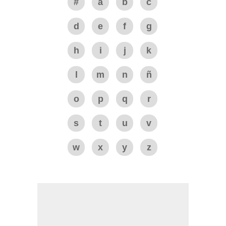
#
a
b
c
d
e
f
g
h
i
j
k
l
m
n
ñ
o
p
q
r
s
t
u
v
w
x
y
z