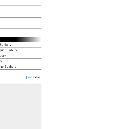
 Bunbury
ique Bunbury
bury
ry
ique Bunbury
[ver todas]