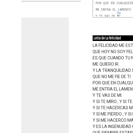
 POR QUE EN CUALQUIER
 ME ENTRA EL LAMENTO

Bm
 Y TE VAS DE MI.

Letra de La felicidad
LA FELICIDAD ME E
QUE HOY NO SOY FEL
ES QUE CUANDO TU 
ME QUIERO IR.
Y LA TRANQUILIDAD
QUE NO ME FIE DE TI
POR QUE EN CUALQ
ME ENTRA EL LAME
Y TE VAS DE MI.
Y SI TE MIRO , Y SI T
Y SI TE HACERCAS MA
Y SI ME PIERDO , Y 
Y SI ME HACERCO MA
Y ES LA INGENUIDAD 
QUE SIEMPRE ESTA