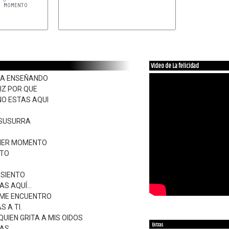
 MOMENTO

Video de La felicidad
STA ENSEÑANDO
IZ POR QUE
NO ESTAS AQUI
 SUSURRA
UIER MOMENTO
NTO
E SIENTO
S AQUÍ...
SI ME ENCUENTRO
S A TI.
QUIEN GRITA A MIS OIDOS
Extras
RAS