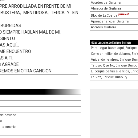
Acordes de Guitarra
PRE ARRODILLADA EN FRENTE DE MI
Afinador de Guitarra
MBUSTERA, MENTIROSA, TERCA Y SIN
¡nuevo!
Blog de LaCuerda
Aprender a tocar Guitarra
ABURRIDAS
Acordes Guitarra
BO SIEMPRE HABLAN MAL DE MI.
E SIENTO
Otras canciones de Enrique Bunbury
S AQUÍ...
Para llegar hasta aquí, Enrique
SI ME ENCUENTRO
Como un millón de dolares, Enr
S A TI.
Anidando liendres, Enrique Bun
S AGRADE
Te Juro Que No, Enrique Bunbu
REMOS EN OTRA CANCION
El porqué de tus silencios, Enr
La Voz, Enrique Bunbury
 de navidad
to
 la muerte