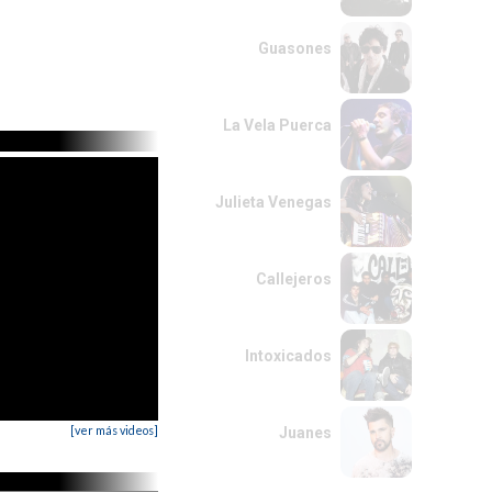
Guasones
La Vela Puerca
Julieta Venegas
Callejeros
Intoxicados
[ver más videos]
Juanes