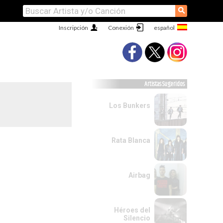
⚲
Inscripción
Conexión
Artistas Sugeridos
Los Bunkers
Rata Blanca
Airbag
Héroes del
Silencio