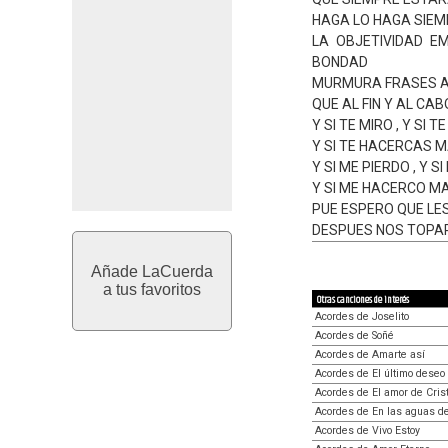
HAGA LO HAGA SIEM
LA OBJETIVIDAD E
BONDAD
MURMURA FRASES 
QUE AL FIN Y AL CA
Y SI TE MIRO , Y SI T
Y SI TE HACERCAS MA
Y SI ME PIERDO , Y 
Y SI ME HACERCO MA
PUE ESPERO QUE LE
DESPUES NOS TOPA
Añade LaCuerda
a tus favoritos
Otras canciones de interés
Acordes de Joselito
Acordes de Soñé
Acordes de Amarte así
Acordes de El último deseo
Acordes de El amor de Cris
Acordes de En las aguas de
Acordes de Vivo Estoy