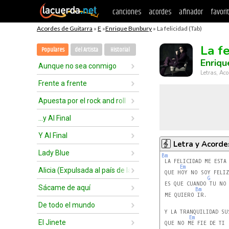
canciones
acordes
afinador
favori
Acordes de Guitarra
»
E
»
Enrique Bunbury
» La felicidad (Tab)
La fe
Populares
del Artista
Historial
Enriqu
Aunque no sea conmigo
Letras, Aco
Frente a frente
Apuesta por el rock and roll
...y Al Final
Y Al Final
Letra y Acorde
Lady Blue
Bm
Em
Alicia (Expulsada al país de las maravillas)
 QUE HOY NO SOY FELIZ
G
 ES QUE CUANDO TU NO 
Sácame de aquí
Bm
 ME QUIERO IR.

De todo el mundo
 Y LA TRANQUILIDAD SU
Em
El Jinete
 QUE NO ME FIE DE TI
