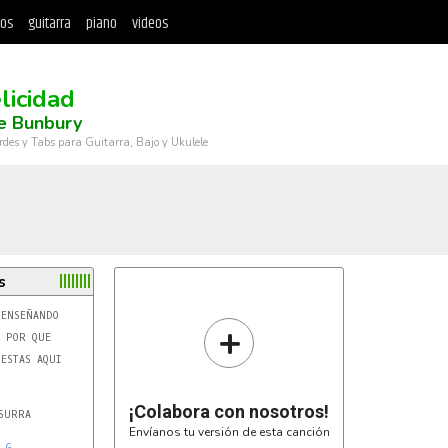
tos
guitarra
piano
videos
licidad
e Bunbury
rdes y Tabs para Guitarra, Bajo y Ukulele
s
+
 POR QUE

ESTAS AQUI

¡Colabora con nosotros!
SURRA

Envíanos tu versión de esta canción
G