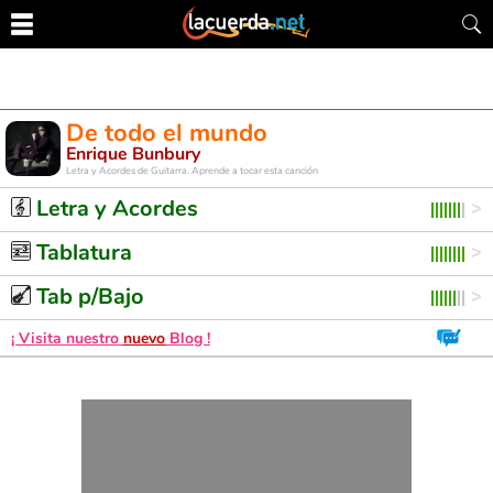
De todo el mundo
Enrique Bunbury
Letra y Acordes de Guitarra. Aprende a tocar esta canción
Letra y Acordes
Tablatura
Tab p/Bajo
¡ Visita nuestro
nuevo
Blog !