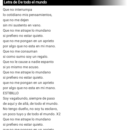
Letra de De todo el mundo
Que no interrumpa
lo cotidiano mis pensamientos,
que no me dejen
sin mi sustento en vano.
Que no me atrape lo mundano
si prefiero no estar quieto.
que no me pongan en un aprieto
por algo que no esta en mi mano.
Que no me consuman
si como sumo soy un regalo.
Que no le cause a nadie espanto
si yo mismo me acuso.
Que no me atrape lo mundano
si prefiero no estar quieto.
que no me pongan en un aprieto
por algo que no esta en mi mano.
ESTIBILLO
Soy vagabundo, siempre de paso
de aquí y de allá, de todo el mundo.
No tengo dueño, no soy tu esclavo,
un poco tuyo y de todo el mundo. X2
Que no me atrape lo mundano
si prefiero no estar quieto.
que no me pongan en un aprieto