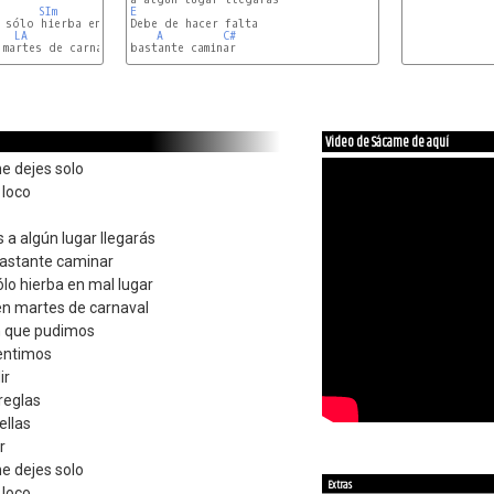
SIm
E
LA
DO#
A
C#
martes de carnaval

bastante caminar

Video de Sácame de aquí
e dejes solo
 loco
 a algún lugar llegarás
bastante caminar
ólo hierba en mal lugar
n martes de carnaval
 que pudimos
sentimos
ir
reglas
ellas
r
e dejes solo
Extras
 loco