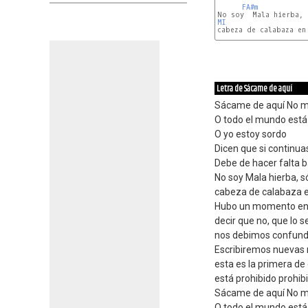
FA#m
MI
cabeza de calabaza en 
Letra de Sácame de aquí
Sácame de aquí No m
O todo el mundo está
O yo estoy sordo
Dicen que si continuas
Debe de hacer falta 
No soy Mala hierba, s
cabeza de calabaza e
Hubo un momento en
decir que no, que lo 
nos debimos confund
Escribiremos nuevas 
esta es la primera de 
está prohibido prohibi
Sácame de aquí No m
O todo el mundo está