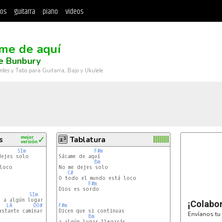
tos
guitarra
piano
videos
me de aquí
e Bunbury
rdes y Tabs para Guitarra, Bajo y Ukulele
s
mejor
✓
Tablatura
versión
SIm
F#m
ejes solo

Sácame de aquí

Bm
loco

No me dejes solo

C#
O todo el mundo está loco

F#m
Dios es sordo

SIm
¡Colabo
LA
DO#
F#m
stante caminar

Envíanos tu 
Bm