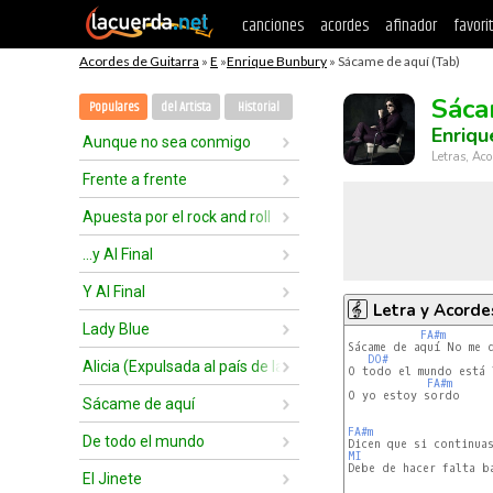
canciones
acordes
afinador
favori
Acordes de Guitarra
»
E
»
Enrique Bunbury
» Sácame de aquí (Tab)
Sáca
Populares
del Artista
Historial
Enriqu
Aunque no sea conmigo
Letras, Aco
Frente a frente
Apuesta por el rock and roll
...y Al Final
Y Al Final
Letra y Acorde
Lady Blue
FA#m
Sácame de aquí No me d
DO#
Alicia (Expulsada al país de las maravillas)
O todo el mundo está 
FA#m
O yo estoy sordo

Sácame de aquí
FA#m
De todo el mundo
MI
Debe de hacer falta ba
El Jinete