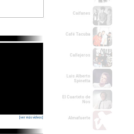
Caifanes
Café Tacuba
Callejeros
Luis Alberto
Spinetta
El Cuarteto de
Nos
[ver más videos]
Almafuerte