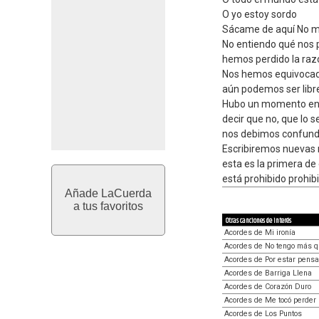
O yo estoy sordo
Sácame de aquí No m
No entiendo qué nos 
hemos perdido la raz
Nos hemos equivocado
aún podemos ser libr
Hubo un momento en
decir que no, que lo 
nos debimos confund
Escribiremos nuevas 
esta es la primera de 
está prohibido prohibi
Añade LaCuerda
a tus favoritos
Otras canciones de interés
Acordes de Mi ironía
Acordes de No tengo más q
Acordes de Por estar pensa
Acordes de Barriga Llena
Acordes de Corazón Duro
Acordes de Me tocó perder
Acordes de Los Puntos