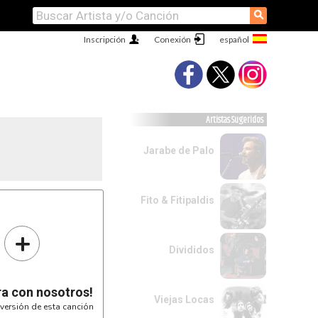
⚲
Inscripción
Conexión
Artistas Sugeridos
Jarabe de Palo
Fito & Fitipaldis
+
Divididos
ra con nosotros!
Viejas Locas
versión de esta canción