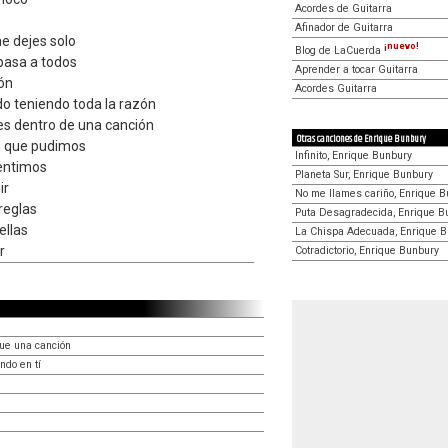
Acordes de Guitarra
Afinador de Guitarra
e dejes solo
¡nuevo!
Blog de LaCuerda
pasa a todos
Aprender a tocar Guitarra
ón
Acordes Guitarra
 teniendo toda la razón
es dentro de una canción
Otras canciones de Enrique Bunbury
 que pudimos
Infinito, Enrique Bunbury
sentimos
Planeta Sur, Enrique Bunbury
ir
No me llames cariño, Enrique 
reglas
Puta Desagradecida, Enrique B
ellas
La Chispa Adecuada, Enrique 
r
Cotradictorio, Enrique Bunbury
ue una canción
ndo en tí