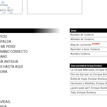
Bb
TIGUA

Cm
ASTA AQUÍ

D7
Gm
Extras
Acordes de Guitarra
PICIO
Afinador de Guitarra
ESPALDA
¡nuevo!
Blog de LaCuerda
 ME PERDÍ
Aprender a tocar Guitarra
 CAMINO CORRECTO
Acordes Guitarra
JANO
IA ANTIGUA
Otras canciones de Enrique Bunbury
OS HASTA AQUÍ
La Chispa Adecuada, Enrique 
LGUNA
Ella me dijo que no, Enrique Bu
Bolita de trapo, Enrique Bunbur
Hermosos y Malditos, Enrique 
¿quien pudo ser?, Enrique Bunb
Todo, Enrique Bunbury
VIDAS,
RIVA