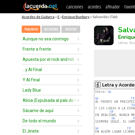
canciones
acordes
afinador
favori
Acordes de Guitarra
»
E
»
Enrique Bunbury
» Salvavidas (Tab)
Salv
Populares
del Artista
Historial
Enriqu
Aunque no sea conmigo
Letras, Aco
Frente a frente
Apuesta por el rock and roll
...y Al Final
Y Al Final
Letra y Acorde
Lady Blue
Intro: 
Gm
Gm
F#
Alicia (Expulsada al país de las maravillas)
AL FRENTE UN PRECIPICI
B
Y LOS LOBOS A LA ESPAL
Sácame de aquí
D#
EN REALIDAD, NUNCA ME
Dm
D
De todo el mundo
SIEMPRE SEGUÍ, EL CAM
Gm
F#
El Jinete
EN ALGÚN LUGAR LEJANO
