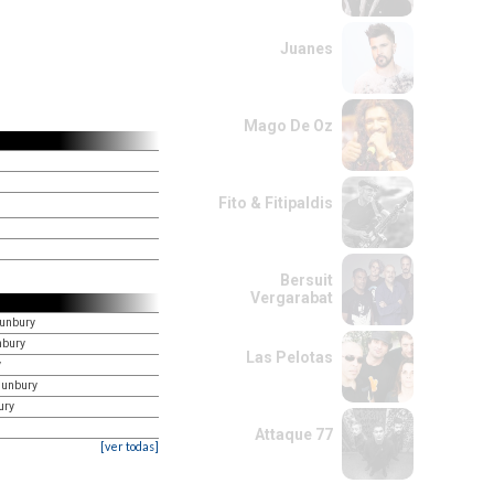
Juanes
Mago De Oz
Fito & Fitipaldis
Bersuit
Vergarabat
Bunbury
nbury
Las Pelotas
y
Bunbury
ury
Attaque 77
[ver todas]