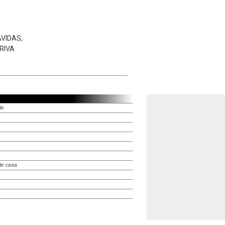
VIDAS,
RIVA
le
de casa