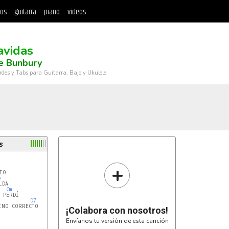
tos
guitarra
piano
videos
avidas
e Bunbury
rdes y Tabs para Guitarra, Bajo y Ukulele
s
+
O

b
DA

Cm
 PERDÍ

D7
Gm
INO CORRECTO

¡Colabora con nosotros!
Envíanos tu versión de esta canción