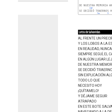
DE NUESTRA MEMORIA AN
D#
SE DECIDIÓ TRAERNOS H
Dm
D
Letra de Salvavidas
AL FRENTE UN PRECI
Y LOS LOBOS A LA 
EN REALIDAD, NUNCA
SIEMPRE SEGUÍ, EL
EN ALGÚN LUGAR LE
DE NUESTRA MEMOR
SE DECIDIÓ TRAERN
SIN EXPLICACIÓN A
TODO LO QUE
NECESITO HOY
¡QUÍTAMELO!
Y DÉJAME SEGUIR
ATRAPADO
EN ESTE BOTE SALVA
NAVEGANDO A LA DE