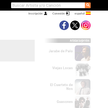
⚲
Inscripción
Conexión
Artistas Sugeridos
Jarabe de Palo
Viejas Locas
El Cuarteto de
Nos
Guasones