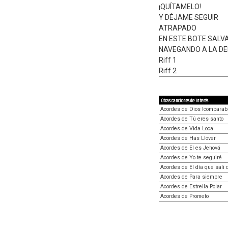
¡QUÍTAMELO!
Y DÉJAME SEGUIR
ATRAPADO
EN ESTE BOTE SALVA
NAVEGANDO A LA DE
Riff 1
Riff 2
Otras canciones de interés
Acordes de Dios Icomparab
Acordes de Tú eres santo
Acordes de Vida Loca
Acordes de Has Llover
Acordes de El es Jehová
Acordes de Yo te seguiré
Acordes de El día que sali 
Acordes de Para siempre
Acordes de Estrella Polar
Acordes de Prometo