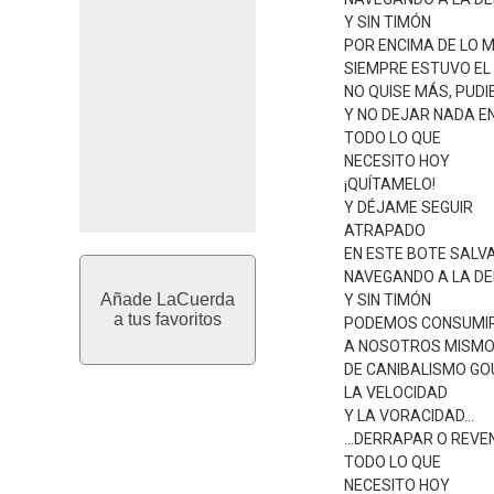
Y SIN TIMÓN
POR ENCIMA DE LO M
SIEMPRE ESTUVO EL 
NO QUISE MÁS, PUD
Y NO DEJAR NADA EN
TODO LO QUE
NECESITO HOY
¡QUÍTAMELO!
Y DÉJAME SEGUIR
ATRAPADO
EN ESTE BOTE SALVA
NAVEGANDO A LA DE
Añade LaCuerda
Y SIN TIMÓN
a tus favoritos
PODEMOS CONSUMI
A NOSOTROS MISM
DE CANIBALISMO G
LA VELOCIDAD
Y LA VORACIDAD...
...DERRAPAR O REV
TODO LO QUE
NECESITO HOY