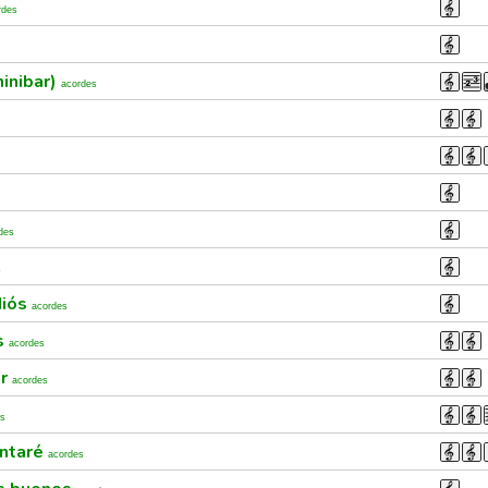
rdes
inibar)
acordes
des
s
diós
acordes
s
acordes
ar
acordes
es
ontaré
acordes