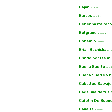
Bajan
acordes
Barcos
acordes
Beber hasta rec
Belgrano
acordes
Bohemio
acordes
Brian Bachicha
aco
Brindo por las m
Buena Suerte
acor
Buena Suerte y 
Caballos Salvaj
Cada una de tus
Cafetin De Buen
Canalla
acordes