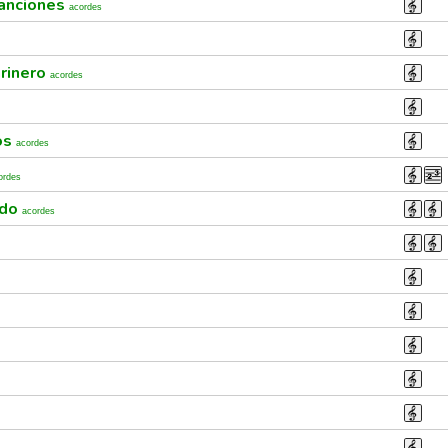
anciones
acordes
rinero
acordes
os
acordes
ordes
ndo
acordes