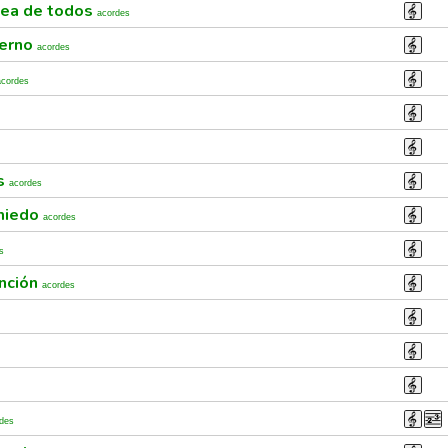
sea de todos
acordes
ierno
acordes
acordes
as
acordes
 miedo
acordes
s
anción
acordes
des