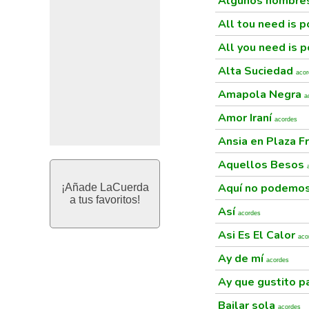
Algunos hombre
All tou need is 
All you need is 
Alta Suciedad
acor
Amapola Negra
a
Amor Iraní
acordes
Ansia en Plaza F
Aquellos Besos
Aquí no podemos
¡Añade LaCuerda
a tus favoritos!
Así
acordes
Asi Es El Calor
aco
Ay de mí
acordes
Ay que gustito p
Bailar sola
acordes