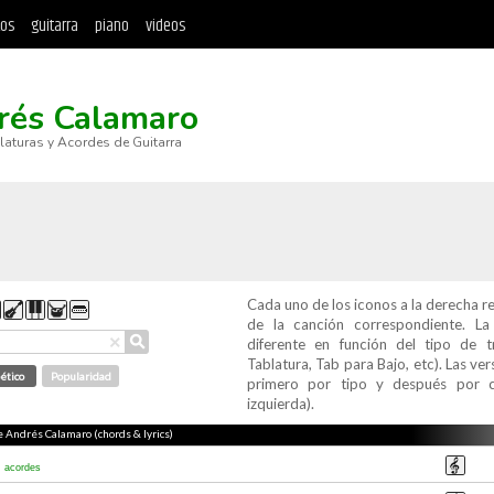
tos
guitarra
piano
videos
rés Calamaro
blaturas y Acordes de Guitarra
Cada uno de los iconos a la derecha r
de la canción correspondiente. L
⚲
×
diferente en función del tipo de t
Tablatura, Tab para Bajo, etc). Las v
ético
Popularidad
primero por tipo y después por c
izquierda).
de Andrés Calamaro (chords & lyrics)
s
acordes