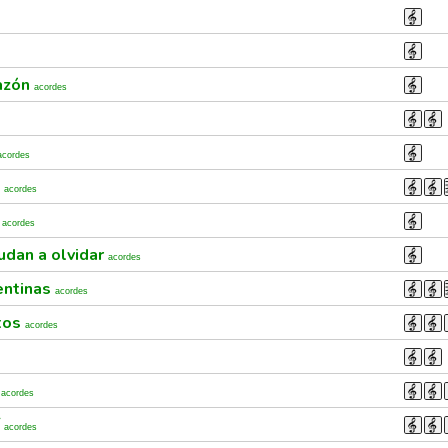
razón
acordes
acordes
a
acordes
a
acordes
udan a olvidar
acordes
entinas
acordes
tos
acordes
s
acordes
í
acordes