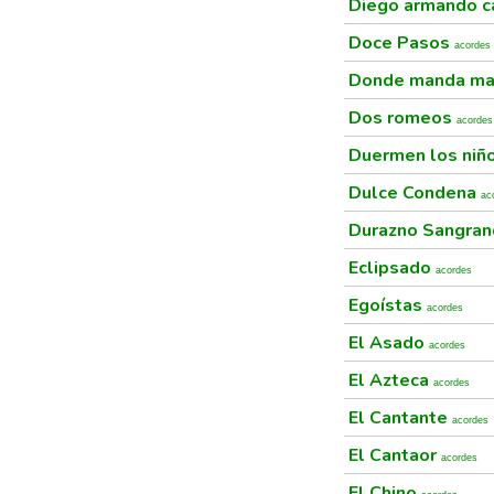
Diego armando c
Doce Pasos
acordes
Donde manda ma
Dos romeos
acordes
Duermen los niñ
Dulce Condena
ac
Durazno Sangra
Eclipsado
acordes
Egoístas
acordes
El Asado
acordes
El Azteca
acordes
El Cantante
acordes
El Cantaor
acordes
El Chino