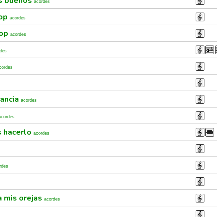
s buenos
acordes
pop
acordes
pop
acordes
des
cordes
rancia
acordes
acordes
 hacerlo
acordes
rdes
a mis orejas
acordes