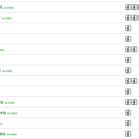
il
acordes
r
acordes
rdes
e
acordes
co
acordes
ero
acordes
es
ños
acordes