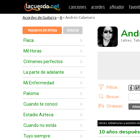
canciones
acordes
afinador
favori
Acordes de Guitarra
»
A
» Andrés Calamaro
And
Populares del Artista
Historial
Flaca
Letras, Ta
Mil Horas
Crímenes perfectos
La parte de adelante
Mi Enfermedad
Filtrar:
Paloma
Buscar:
Cuando te conocí
Ordenar:
Alfab
Estadio Azteca
letras, tablaturas y acordes 
Cuando no estás
10 años despué
Tuyo siempre