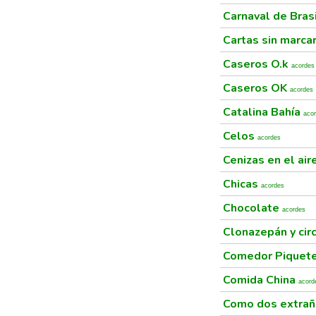
Carnaval de Bras
Cartas sin marca
Caseros O.k
acordes
Caseros OK
acordes
Catalina Bahía
aco
Celos
acordes
Cenizas en el air
Chicas
acordes
Chocolate
acordes
Clonazepán y cir
Comedor Piquet
Comida China
acord
Como dos extra