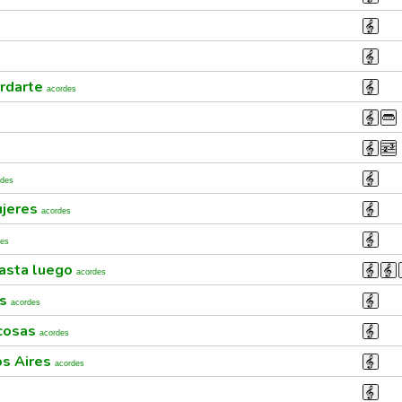
ordarte
acordes
rdes
ujeres
acordes
des
hasta luego
acordes
es
acordes
 cosas
acordes
os Aires
acordes