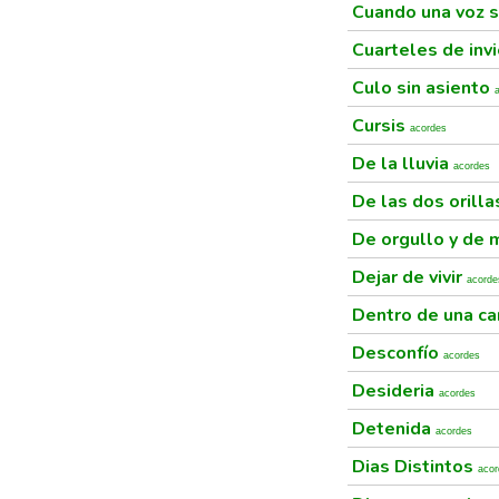
Cuando una voz 
Cuarteles de inv
Culo sin asiento
Cursis
acordes
De la lluvia
acordes
De las dos orill
De orgullo y de
Dejar de vivir
acorde
Dentro de una c
Desconfío
acordes
Desideria
acordes
Detenida
acordes
Dias Distintos
acor