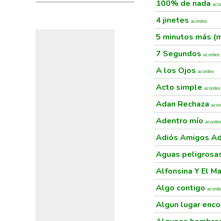
100% de nada
aco
4 jinetes
acordes
5 minutos más (m
7 Segundos
acordes
A los Ojos
acordes
Acto simple
acordes
Adan Rechaza
acor
Adentro mío
acorde
Adiós Amigos A
Aguas peligrosa
Alfonsina Y El M
Algo contigo
acord
Algun lugar enc