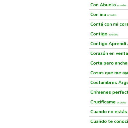
Con Abuelo
acordes
Con ina
acordes
Contá con mi co
Contigo
acordes
Contigo Aprendí
Corazón en vent
Corta pero anch
Cosas que me ay
Costumbres Arg
Crímenes perfec
Crucificame
acordes
Cuando no está
Cuando te conoc