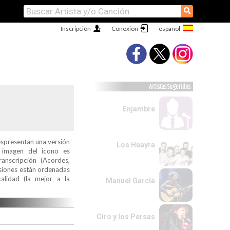
⚲
Inscripción
Conexión
Artistas Sugeridos
Enjambre
espresentan una versión
Los Huayra
a imagen del icono es
ranscripción (Acordes,
ersiones están ordenadas
alidad (la mejor a la
Manuel García
Ciro y los Persas