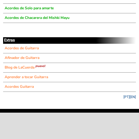
Acordes de Solo para amarte
Acordes de Chacarera del Mishki Mayu
Extras
Acordes de Guitarra
Afinador de Guitarra
¡nuevo!
Blog de LaCuerda
Aprender a tocar Guitarra
Acordes Guitarra
[PT]
[EN]
©
LaCuerda
.net
·
·
·
aviso legal
privacidad
contacto