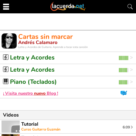
Cartas sin marcar
Andrés Calamaro
Letra y Acordes de Guitarra. Aprende a tocar esta canción
Letra y Acordes
Letra y Acordes
Piano (Teclados)
¡ Visita nuestro
nuevo
Blog !
Videos
Tutorial
6:09
Curso Guitarra Guzmán