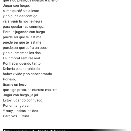
que sigo preso, de nuestro encierro
Jugar con fuego,
si me quedé sin aliento
y no pude dar contigo
va a venir la noche negra
para quedar - se conmigo.
Porque jugando con fuego
puede ser que te lastime
puede ser que te lastime
puede ser que sufra un poco
y no quememos los dos.
Es inmoral sentirse mal
Por haber querido tanto
Debería estar prohibido
haber vivido y no haber amado.
Por eso,
tirame un beso
que sigo preso, de nuestro encierro
Jugar con fuego, ja jai
Estoy jugando con fuego
Por un tango así
Y muy juntitos los dos.
Para vos... Reina.