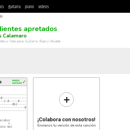
tos
guitarra
piano
videos
b)
dientes apretados
s Calamaro
rdes y Tabs para Guitarra, Bajo y Ukulele
s
mejor
✓
versión
C
G
+
---------------------------------------------

0--------------------1-0--1p0----------------

-------0h2---------2-------------------------

---------------------------------------------

¡Colabora con nosotros!
G
Envíanos tu versión de esta canción