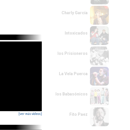
Charly García
Intoxicados
los Prisioneros
La Vela Puerca
los Babasónicos
[ver más videos]
Fito Paez