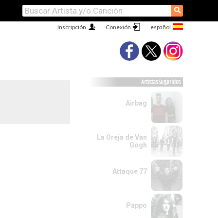
⚲
Inscripción
Conexión
Artistas Sugeridos
Airbag
La Oreja de Van
Gogh
Attaque 77
Pappo