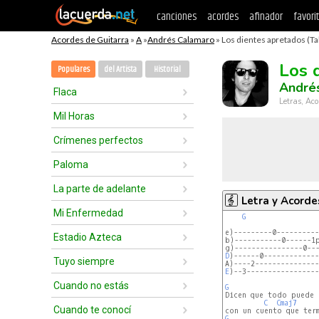
canciones
acordes
afinador
favori
Acordes de Guitarra
»
A
»
Andrés Calamaro
» Los dientes apretados (Ta
Los 
Populares
del Artista
Historial
André
Flaca
Letras, Aco
Mil Horas
Crímenes perfectos
Paloma
La parte de adelante
Letra y Acorde
Mi Enfermedad
G
e)---------0----------
Estadio Azteca
b)-----------0------1p
D
)------0-------------
Tuyo siempre
E
)--3-----------------
Cuando no estás
G
C
Cmaj7
Cuando te conocí
G