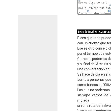
C
G
por el tiempo que esté
D
Em
Como no podemos dormi
D
Em
Letra de Los dientes apretad
Dicen que todo pued
con un cuento que te
Ese es otro consejo c
por el tiempo que es
Como no podemos do
y al final del Arcoiris
una conversación abu
Se hace de dia en el c
Junto a personas que
como trineos de 'Citi
Los que no podemos 
siemrpe vamos de a
mojada
sin una ruta definitiv
"Los que no podemos 