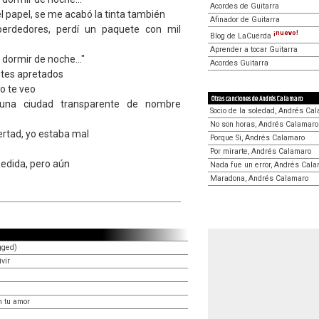
Acordes de Guitarra
 papel, se me acabó la tinta también
Afinador de Guitarra
erdedores, perdí un paquete con mil
¡nuevo!
Blog de LaCuerda
Aprender a tocar Guitarra
dormir de noche..."
Acordes Guitarra
ntes apretados
o te veo
Otras canciones de Andrés Calamaro
una ciudad transparente de nombre
Socio de la soledad, Andrés Ca
No son horas, Andrés Calamaro
ertad, yo estaba mal
Porque Si, Andrés Calamaro
Por mirarte, Andrés Calamaro
pedida, pero aún
Nada fue un error, Andrés Cal
Maradona, Andrés Calamaro
gged)
vir
n tu amor