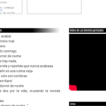
s conmigo.

/G
r de noche

os
Video de Los dientes apretados
e acabar
rmino mal
hino
tés conmigo.
rmir de noche
 no hay nada,
rrida y repetida que nunca acabaaa
afe es una rutina vieja
 solo son sombras
zen Kane'
dormir de noche
 dos por la vida, cruzando la vereda
aaa
Extras
dormir de noche..."