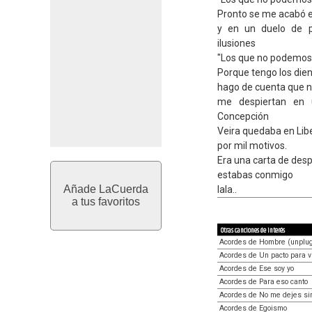
Pronto se me acabó el
y en un duelo de p
ilusiones
"Los que no podemos 
Porque tengo los die
hago de cuenta que n
me despiertan en 
Concepción
Veira quedaba en Lib
por mil motivos.
Era una carta de des
estabas conmigo
Añade LaCuerda
lala..
a tus favoritos
Otras canciones de interés
Acordes de Hombre (unplu
Acordes de Un pacto para vi
Acordes de Ese soy yo
Acordes de Para eso canto
Acordes de No me dejes si
Acordes de Egoismo