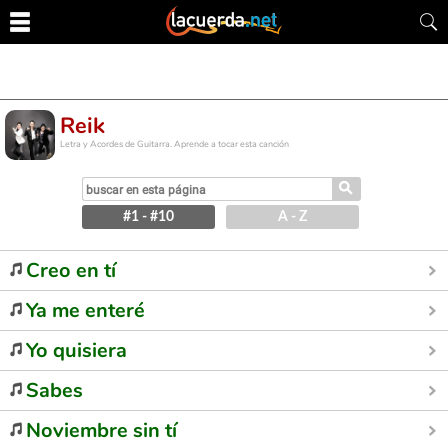
Reik
Letra y Acordes de Guitarra. Aprende a tocar esta canción
⚲
#1 - #10
A - Z
Creo en tí
Ya me enteré
Yo quisiera
Sabes
Noviembre sin tí