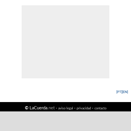
[PT]
[EN]
©
LaCuerda
.net
·
·
·
aviso legal
privacidad
contacto