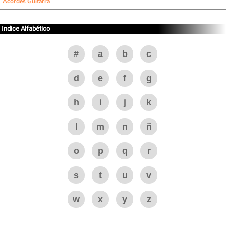
Acordes Guitarra
Indice Alfabético
#
a
b
c
d
e
f
g
h
i
j
k
l
m
n
ñ
o
p
q
r
s
t
u
v
w
x
y
z