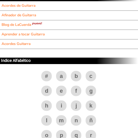
Acordes de Guitarra
Afinador de Guitarra
¡nuevo!
Blog de LaCuerda
Aprender a tocar Guitarra
Acordes Guitarra
Indice Alfabético
#
a
b
c
d
e
f
g
h
i
j
k
l
m
n
ñ
o
p
q
r