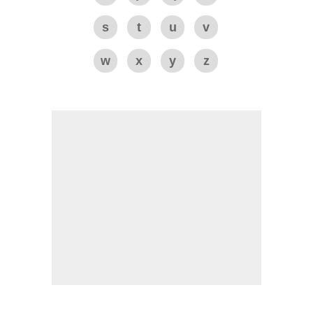
s
t
u
v
w
x
y
z