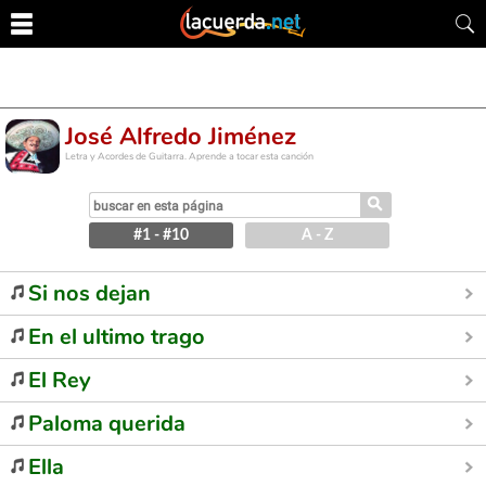
José Alfredo Jiménez
Letra y Acordes de Guitarra. Aprende a tocar esta canción
⚲
#1 - #10
A - Z
Si nos dejan
En el ultimo trago
El Rey
Paloma querida
Ella