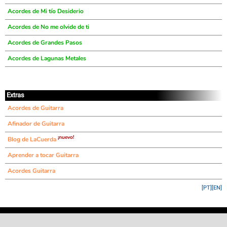
Acordes de Mi tío Desiderio
Acordes de No me olvide de ti
Acordes de Grandes Pasos
Acordes de Lagunas Metales
Extras
Acordes de Guitarra
Afinador de Guitarra
¡nuevo!
Blog de LaCuerda
Aprender a tocar Guitarra
Acordes Guitarra
[PT]
[EN]
©
LaCuerda
.net
·
·
·
aviso legal
privacidad
contacto