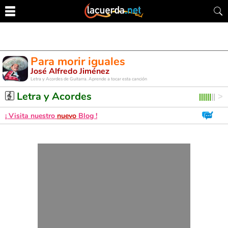
Para morir iguales
José Alfredo Jiménez
Letra y Acordes de Guitarra. Aprende a tocar esta canción
Letra y Acordes
¡ Visita nuestro
nuevo
Blog !