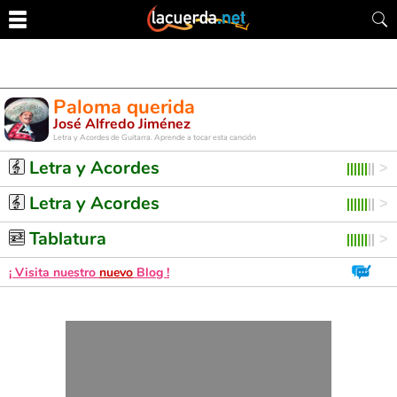
Paloma querida
José Alfredo Jiménez
Letra y Acordes de Guitarra. Aprende a tocar esta canción
Letra y Acordes
Letra y Acordes
Tablatura
¡ Visita nuestro
nuevo
Blog !