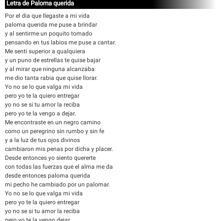
Letra de Paloma querida
Por el dia que llegaste a mi vida
paloma querida me puse a brindar
y al sentirme un poquito tomado
pensando en tus labios me puse a cantar.
Me senti superior a qualquiera
y un puno de estrellas te quise bajar
y al mirar que ninguna alcanzaba
me dio tanta rabia que quise llorar.
Yo no se lo que valga mi vida
pero yo te la quiero entregar
yo no se si tu amor la reciba
pero yo te la vengo a dejar.
Me encontraste en un negro camino
como un peregrino sin rumbo y sin fe
y a la luz de tus ojos divinos
cambiaron mis penas por dicha y placer.
Desde entonces yo siento quererte
con todas las fuerzas que el alma me da
desde entonces paloma querida
mi pecho he cambiado por un palomar.
Yo no se lo que valga mi vida
pero yo te la quiero entregar
yo no se si tu amor la reciba
pero yo te la vengo dejar.