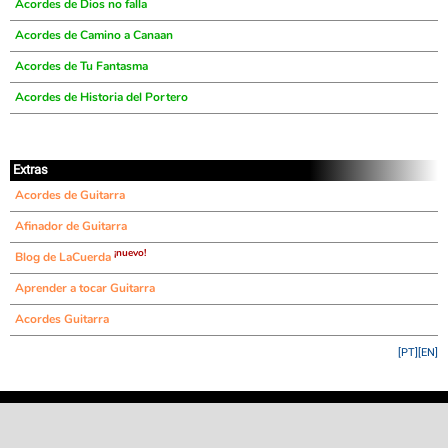
Acordes de Dios no falla
Acordes de Camino a Canaan
Acordes de Tu Fantasma
Acordes de Historia del Portero
Extras
Acordes de Guitarra
Afinador de Guitarra
¡nuevo!
Blog de LaCuerda
Aprender a tocar Guitarra
Acordes Guitarra
[PT]
[EN]
©
LaCuerda
.net
·
·
·
aviso legal
privacidad
contacto