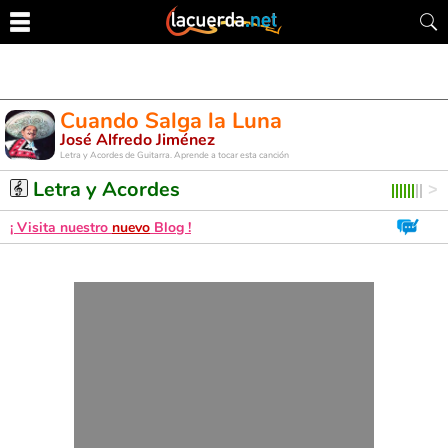
Cuando Salga la Luna
José Alfredo Jiménez
Letra y Acordes de Guitarra. Aprende a tocar esta canción
Letra y Acordes
¡ Visita nuestro
nuevo
Blog !