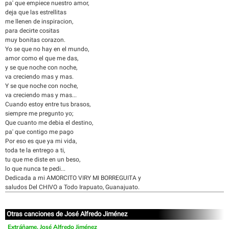
pa' que empiece nuestro amor,
deja que las estrellitas
me llenen de inspiracion,
para decirte cositas
muy bonitas corazon.
Yo se que no hay en el mundo,
amor como el que me das,
y se que noche con noche,
va creciendo mas y mas.
Y se que noche con noche,
va creciendo mas y mas...
Cuando estoy entre tus brasos,
siempre me pregunto yo;
Que cuanto me debia el destino,
pa' que contigo me pago
Por eso es que ya mi vida,
toda te la entrego a ti,
tu que me diste en un beso,
lo que nunca te pedi...
Dedicada a mi AMORCITO VIRY MI BORREGUITA y
saludos Del CHIVO a Todo Irapuato, Guanajuato.
Otras canciones de José Alfredo Jiménez
Extráñame, José Alfredo Jiménez