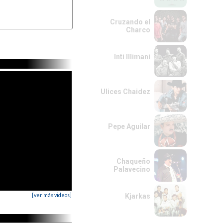
Cruzando el
Charco
Inti Illimani
Ulices Chaidez
Pepe Aguilar
Chaqueño
Palavecino
[ver más videos]
Kjarkas