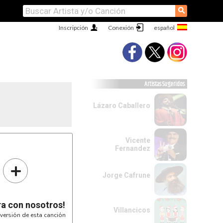
⚲
Inscripción
Conexión
Artistas Sugeridos
Lázaro Caballero
Vicente
Fernandez
+
Jorge Cafrune
ra con nosotros!
Villancicos
versión de esta canción