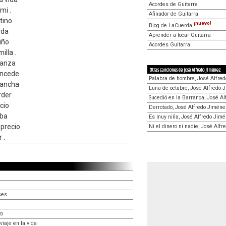
Acordes de Guitarra
mi .
Afinador de Guitarra
tino
¡nuevo!
Blog de LaCuerda
ida
Aprender a tocar Guitarra
iño
Acordes Guitarra
illa .
ganza
Otras canciones de José Alfredo Jiménez
oncede
Palabra de hombre, José Alfre
vancha
Luna de octubre, José Alfredo 
der .
Sucedió en la Barranca, José A
cio
Derrotado, José Alfredo Jiméne
aba
Es muy niña, José Alfredo Jim
 precio
Ni el dinero ni nadie, José Alf
 .
ses
to
viaje en la vida