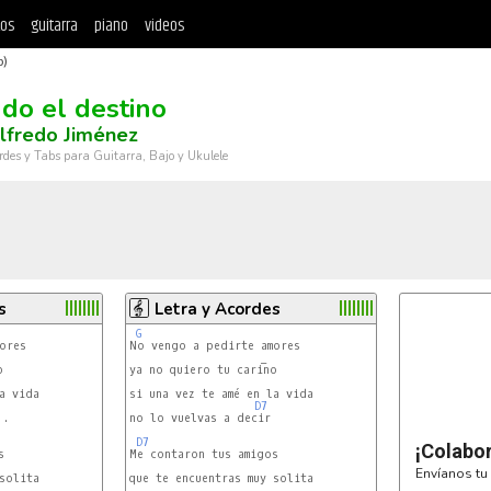
tos
guitarra
piano
videos
b)
do el destino
lfredo Jiménez
rdes y Tabs para Guitarra, Bajo y Ukulele
s
Letra y Acordes
G
res

No vengo a pedirte amores

                    _



ya no quiero tu carino

a vida

si una vez te amé en la vida

D7
.

no lo vuelvas a decir

D7
¡Colabo


Me contaron tus amigos

Envíanos tu 
solita

que te encuentras muy solita
