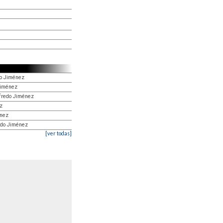
do Jiménez
Jiménez
lfredo Jiménez
z
énez
redo Jiménez
[ver todas]