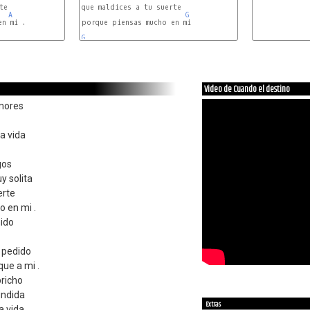
e

que maldices a tu suerte

A
G
n mi .

porque piensas mucho en mi

G
Video de Cuando el destino
mores
a vida
gos
y solita
erte
 en mi .
nido
a pedido
ue a mi .
richo
undida
Extras
a vida