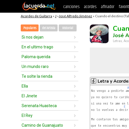
canciones
acordes
afinador
favori
Acordes de Guitarra
»
J
»
José Alfredo Jiménez
» Cuando el destino (Ta
Cuan
Populares
del Artista
Historial
José A
Si nos dejan
Letras, Aco
En el ultimo trago
Paloma querida
Un mundo raro
Te solte la rienda
Letra y Acorde
Ella
A
No vengo a pedirte amo
El Jinete
ya no quiero tu cariño
si una vez te ame en l
Serenata Huasteca
E
no lo vuelvas a decir 
El Rey
Me contaron tus amigos
Camino de Guanajuato
que te encuentras muy 