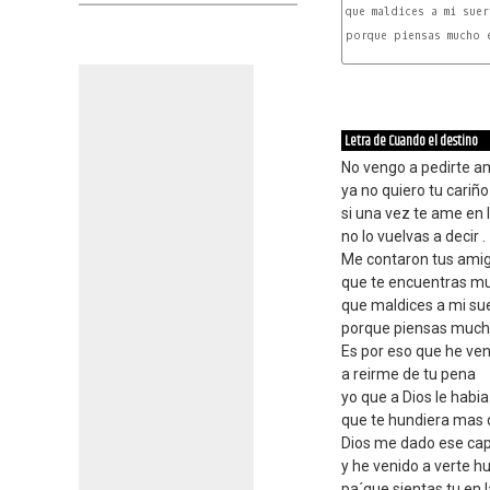
que maldices a mi suert
porque piensas mucho e
Letra de Cuando el destino
No vengo a pedirte a
ya no quiero tu cariño
si una vez te ame en l
no lo vuelvas a decir .
Me contaron tus ami
que te encuentras mu
que maldices a mi su
porque piensas mucho
Es por eso que he ve
a reirme de tu pena
yo que a Dios le habi
que te hundiera mas q
Dios me dado ese cap
y he venido a verte h
pa´que sientas tu en l