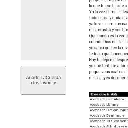
lo que tu me hiciste a 
Ya lo vez como el des
todo cobra y nada olv
ya lo ves como un car
nos arrastra y nos hum
Que bonita es la ven
cuando Dios nos la c
yo sabia que en la re
te tenia que hacer per
Hay te dejo mi despre
yo que tanto te ador
paque veas cual es el
Añade LaCuerda
de las leyes del querer
a tus favoritos
Otras canciones de interés
Acordes de Cielo Abierto
Acordes de Lléname
Acordes de Para que regre
Acordes de De mi madre
Acordes de Tu nuevo cariñi
Acordes de Al final de este 