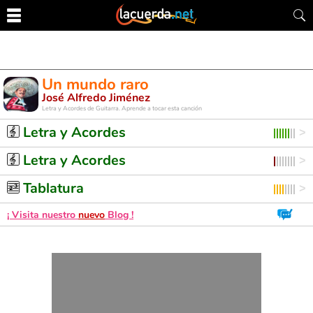
Un mundo raro
José Alfredo Jiménez
Letra y Acordes de Guitarra. Aprende a tocar esta canción
Letra y Acordes
Letra y Acordes
Tablatura
¡ Visita nuestro
nuevo
Blog !