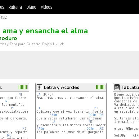
tos
guitarra
piano
videos
(Tab)
 ama y ensancha el alma
moduro
rdes y Tabs para Guitarra, Bajo y Ukulele
s
Letra y Acordes
Tablatu
MI
LA
 (P.M.)

Bueno aquí os
era tan fuerte

Ama...ama...ama.... Y ensancha el alma!

Que la disfru
RE
canciones de 
 las montañas

Va dedicada a
MI
LA
MI
a esa clase d
Quisiera que mi voz fuera tan fuerte

en especial a
FA#m
DO#m
RE
e mi garganta.

que a veces retumbaran las montañas

Si teneis alg
LA
MI
1 e-mail a:

MI
FA#m
DO#m
RE
erasa_9@hotmai
ente y repartíos

las palabras de amor de mi garganta.

RE
SALUD¡    KIK

 el odio y la avaricia
