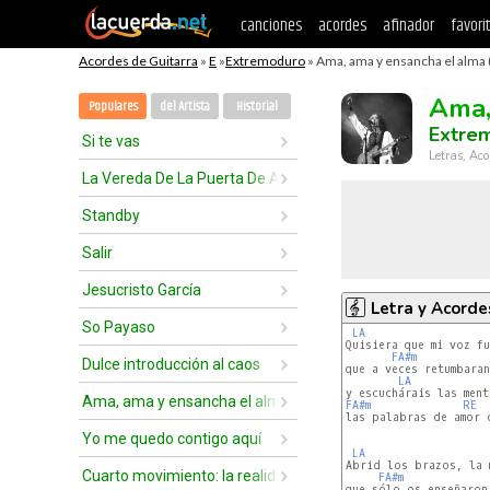
canciones
acordes
afinador
favori
Acordes de Guitarra
»
E
»
Extremoduro
» Ama, ama y ensancha el alma 
Ama,
Populares
del Artista
Historial
Extre
Si te vas
Letras, Aco
La Vereda De La Puerta De Atrás
Standby
Salir
Jesucristo García
Letra y Acorde
So Payaso
LA
Quisiera que mi voz fu
FA#m
Dulce introducción al caos
que a veces retumbaran
LA
Ama, ama y ensancha el alma
FA#m
RE
las palabras de amor d
Yo me quedo contigo aquí
LA
Abrid los brazos, la m
Cuarto movimiento: la realidad
FA#m
que sólo os enseñaron