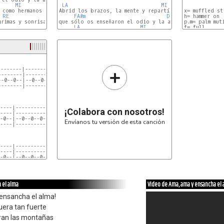
MI
LA
MI
como hermanos

Abrid los brazos, la mente y repartíos

x= muffled st
RE
FA#m
DO#m
h= hammer on

RE
rimas y sonrisas.

que sólo os enseñaron el odio y la avaricia

p.m= palm muti
LA
MI
f= full

s= slide

p= pull-off

e||----------
B||-5-5-5-5-5
G||----------
+
-------|--------------------------|

D||----------
-------|--------------------------|

A||----------
-0--0--|--0--0--0--0--0--0--0--0--|

E||----------
-------|--------------------------|

----|--------------------------|

¡Colabora con nosotros!
----|--------------------------|

-0--|--0--0--0--0--0--0--0--0--|

Envíanos tu versión de esta canción
----|--------------------------|

----|--------------------------|

----|--------------------------|

-0--|--0--0--0--0--0--0--0--0--|

----|--------------------------|

 el alma
Video de Ama, ama y ensancha el 
----|--------------------------|

----|--------------------------|

 ensancha el alma!
-0--|--0--0--0--0--0--0--0--0--|

----|--------------------------|

uera tan fuerte
ran las montañas
----|--------------------------|
