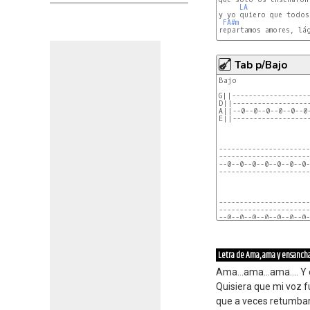
LA
y yo quiero que todos 
FA#m
repartamos amores, lág
Tab p/Bajo
Bajo

G||-------------------
D||-------------------
A||--0--0--0--0--0--0-
E||-------------------
----------------------
----------------------
--0--0--0--0--0--0--0-
----------------------
----------------------
----------------------
--0--0--0--0--0--0--0-
----------------------
Letra de Ama, ama y ensancha
----------------------
----------------------
Ama...ama...ama.... Y
--0--0--0--0--0--0--0-
----------------------
Quisiera que mi voz f
que a veces retumba
----------------------