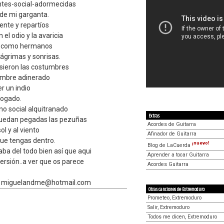
ntes-social-adormecidas
 de mi garganta.
ente y repartíos
el odio y la avaricia
os como hermanos
ágrimas y sonrisas.
ieron las costumbres
mbre adinerado
r un indio
bogado.
no social alquitranado
Extras
quedan pegadas las pezuñas
Acordes de Guitarra
ol y al viento
Afinador de Guitarra
que tengas dentro.
¡nuevo!
Blog de LaCuerda
aba del todo bien así que aqui
Aprender a tocar Guitarra
rsión..a ver que os parece
Acordes Guitarra
s.. miguelandme@hotmail.com
Otras canciones de Extremoduro
Prometeo, Extremoduro
Salir, Extremoduro
Todos me dicen, Extremoduro