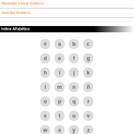
Aprender a tocar Guitarra
Acordes Guitarra
Indice Alfabético
#
a
b
c
d
e
f
g
h
i
j
k
l
m
n
ñ
o
p
q
r
s
t
u
v
w
x
y
z