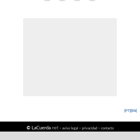
[PT]
[EN]
©
LaCuerda
.net
·
·
·
aviso legal
privacidad
contacto