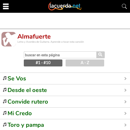
Almafuerte
Letra y Acordes de Guitarra. Aprende a tocar esta canción
⚲
#1 - #10
A - Z
Se Vos
Desde el oeste
Convide rutero
Mi Credo
Toro y pampa