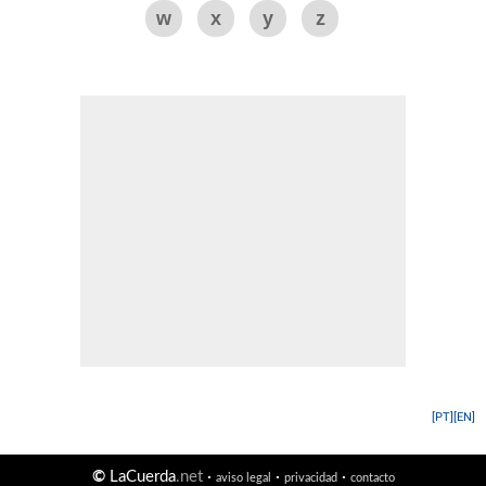
w
x
y
z
[PT]
[EN]
©
LaCuerda
.net
·
·
·
aviso legal
privacidad
contacto