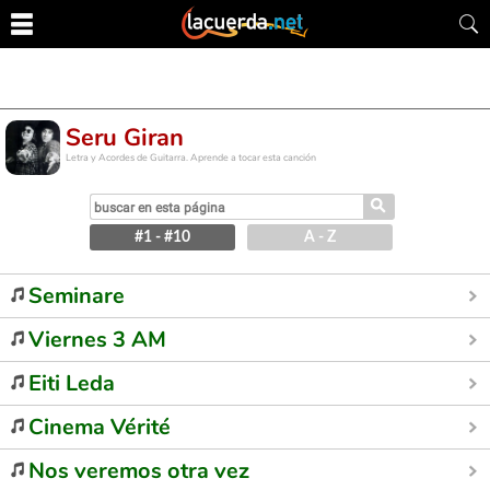
Seru Giran
Letra y Acordes de Guitarra. Aprende a tocar esta canción
⚲
#1 - #10
A - Z
Seminare
Viernes 3 AM
Eiti Leda
Cinema Vérité
Nos veremos otra vez