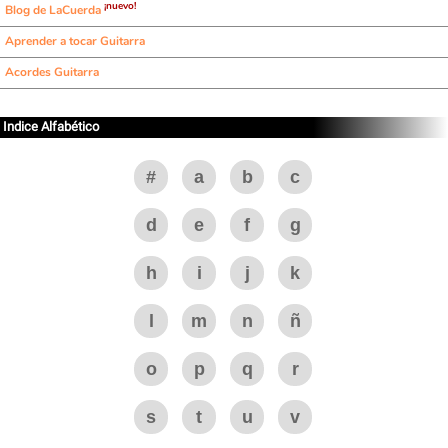
¡nuevo!
Blog de LaCuerda
Aprender a tocar Guitarra
Acordes Guitarra
Indice Alfabético
#
a
b
c
d
e
f
g
h
i
j
k
l
m
n
ñ
o
p
q
r
s
t
u
v