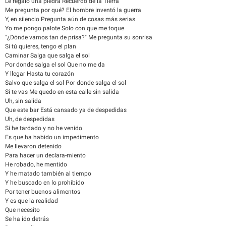
Le regalo una piedra Recuerdo de la Tierra
Me pregunta por qué? El hombre inventó la guerra
Y, en silencio Pregunta aún de cosas más serias
Yo me pongo palote Solo con que me toque
"¿Dónde vamos tan de prisa?" Me pregunta su sonrisa
Si tú quieres, tengo el plan
Caminar Salga que salga el sol
Por donde salga el sol Que no me da
Y llegar Hasta tu corazón
Salvo que salga el sol Por donde salga el sol
Si te vas Me quedo en esta calle sin salida
Uh, sin salida
Que este bar Está cansado ya de despedidas
Uh, de despedidas
Si he tardado y no he venido
Es que ha habido un impedimento
Me llevaron detenido
Para hacer un declara-miento
He robado, he mentido
Y he matado también al tiempo
Y he buscado en lo prohibido
Por tener buenos alimentos
Y es que la realidad
Que necesito
Se ha ido detrás