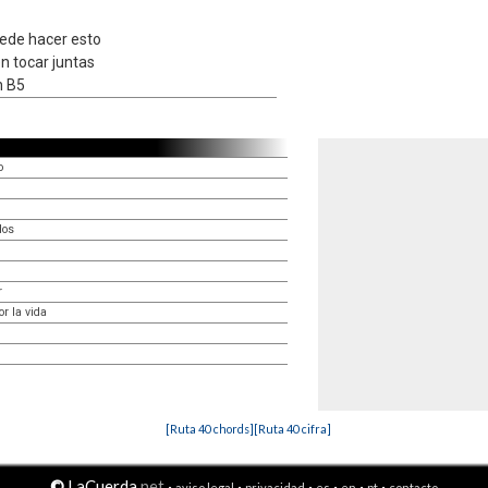
uede hacer esto
n tocar juntas
n B5
o
dos
r
r la vida
[Ruta 40 chords]
[Ruta 40 cifra]
©
LaCuerda
.net
·
·
·
·
·
·
aviso legal
privacidad
es
en
pt
contacto