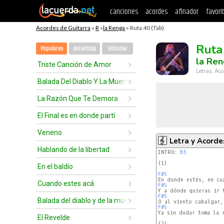
canciones
acordes
afinador
favori
Acordes de Guitarra
»
R
»
la Renga
» Ruta 40 (Tab)
Ruta
Populares
del Artista
Historial
la Re
Triste Canción de Amor
Letras, Aco
Balada Del Diablo Y La Muerte
La Razón Que Te Demora
El Final es en donde partí
Veneno
Letra y Acorde
Hablando de la libertad
INTRO: 
B5
(1)

En el baldío
F#5
Cuando estes acá
F#5
F#5
Balada del diablo y de la muerte
F#5
Ya sin dudar toma la r
El Revelde
(2)
