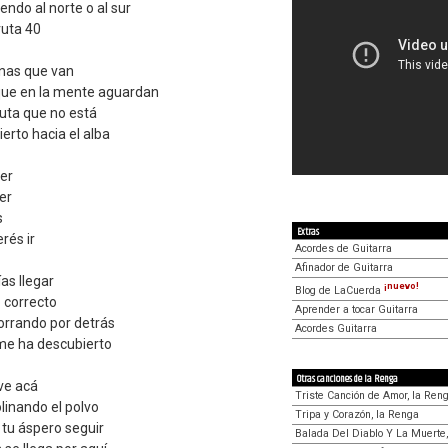
yendo al norte o al sur
ruta 40
anas que van
5-5-5---------/

--------2-2-2-/

que en la mente aguardan
--------------/

--------------/

 ruta que no está
erto hacia el alba
LA BASE

PIDO Y DESPUES VA EL ESTRIBILLO

ver
LA

er
----------------------------------------------/

s
--5-4-2-|-7--9-10-12-10-10|-2p0-0-2/5-5-4-2-0-/

----------------------------------------------/

Extras
rés ir
-----------------------------
Acordes de Guitarra
Afinador de Guitarra
as llegar
¡nuevo!
Blog de LaCuerda
 correcto
Aprender a tocar Guitarra
borrando por detrás
Acordes Guitarra
me ha descubierto
Otras canciones de la Renga
ive acá
Triste Canción de Amor, la Ren
linando el polvo
Tripa y Corazón, la Renga
 tu áspero seguir
Balada Del Diablo Y La Muerte