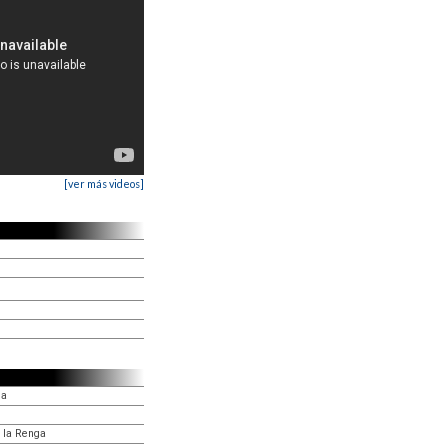
[ver más videos]
ga
, la Renga