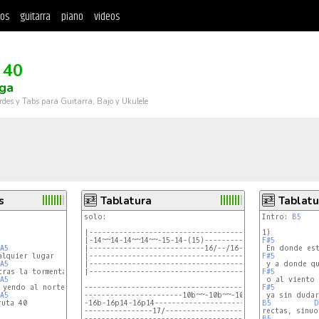
tos
guitarra
piano
videos
 40
nga
rdes y Tabs para Guitarra, Bajo y Ukulele
s
Tablatura
Tablatu
solo:

Intro: 
B5
|------------------------------------------------------
|-14~~14-14~~14~~-15-14-(15)---------14h15p14h15p14h15p
F#5
A5
|---------------------------16/--/16-------------------
|------------------------------------------------------
F#5
A5
|------------------------------------------------------
|------------------------------------------------------
F#5
A5
-------------------------------------------------------
F#5
A5
-----------------------10b~~-10b~~-10b~~-7h10p7--------
uta 40

-16b-16p14-16p14--------------------------------9-9p7--
B5
D
----------------17/-----------------------------------9
-------------------------------------------------------
B5