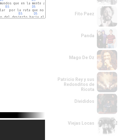
----

B5
D5
Fito Paez
B5
D5
o del desierto hacia el alba

Panda
Mago De Oz
Patricio Rey y sus
Redonditos de
Ricota
Divididos
Viejas Locas