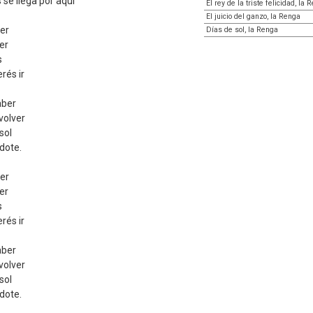
 se llega por aquí
El rey de la triste felicidad, la 
El juicio del ganzo, la Renga
ver
Días de sol, la Renga
er
s
rés ir
aber
volver
sol
dote.
ver
er
s
rés ir
aber
volver
sol
dote.