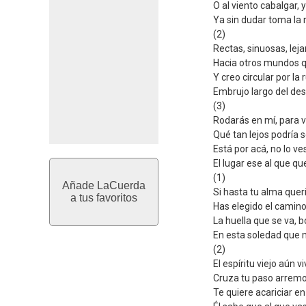
O al viento cabalgar, 
G-------------7----/

Ya sin dudar toma la 
ESTRIBILLO

(2)
Rectas, sinuosas, lej
E-0--0-0--2-3-5-------
A---------------3-5-5-
Hacia otros mundos 
D---------------------
G---------------------
Y creo circular por la
Embrujo largo del desi
EL SOLO DEL TEMA HACE 
DEL VERSO PERO MAS RA
(3)
Rodarás en mí, para 
FINAL IGUAL QUE LA VIO
Qué tan lejos podría s
E---------------------
Está por acá, no lo ve
A-7--5-7-9-7-7-|-2p0-0
D---------------------
El lugar ese al que que
G---------------------
(1)
Añade LaCuerda
Si hasta tu alma querí
a tus favoritos
Has elegido el camino
La huella que se va, 
En esta soledad que 
(2)
El espíritu viejo aún v
Cruza tu paso arremo
Te quiere acariciar en