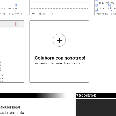
-------------------------------------------------------
5
D5
B5
D5
------------------------------------------|

B5
D5
------------------------------------------|

B5
D5
-9b--7h9p7---7----------------------------|

 embrujo larg
D5
-----------9---9--7h9p7-5h7p5-------------|

--------------------------------9-7-9-10--|

---------------------------
+
¡Colabora con nosotros!
/

Envíanos tu versión de esta canción
/

/



-/

-/

-/

/

Video de Ruta 40
alquier lugar
tras la tormenta