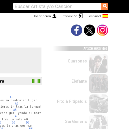
⚲
Inscripción
Conexión
Artistas Sugeridos
Guasones
ra
Elefante
--------

14------

A5
----16b-

Fito & Fitipaldis
--------

A5
--------

--------

A5
----

A5
----

Sui Generis
----

5
B5
D5
----

----

D5
B5
D5