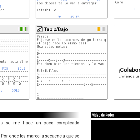
Coro

Los dioses te lo van a entregar

5
E5
Estribillo:

Em
A5
E5
Tab p/Bajo
Versos:

-----------------------------------
Fíjense en los acordes de guitarra que colgaron aca.,

------------------------------------
el bajo hace lo mismo casi.

-----------------------------------
-----------------------------------
Usa estas notas:

-----------------------------------
G-------------------------------------------------------
-----------------------------------
D------------------------------------------------------
A------------------------------------------------------
E-----0---2---3----------------------------------------
nte hasta el estribillo)

Escuchen bien los tiempos  y lo van a sacar al toque.

MI5
SOL5
¡Colabo
Estribillos:

-----------------------------------
------------------------------------
G------------------------------------------------------

Envíanos tu 
-----------------------------------
D------------------------------------------------------

-2--0--2--5------------------------ x1
A-7---7------7---5-------------------------------------

-2--0--2--5------------------------
-0--0--0--0------------------------
E------------------------5---5-------5---5---5---5-----

I5
SOL5
G-------------------------

D------------------------

A-77-----55-----------

E--------------------5---

G--------------------------------------

Video de Poder
D--------------------------------------

A-----0-----7-----0------7------0------

sos se me hace un poco complicado
E--------------------------------------

. Por ende les marco la secuencia que se
1er solo:
