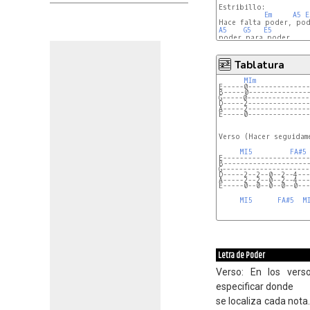
Estribillo:

Em
A5
E
A5
G5
E5
poder para poder.

Tablatura
MIm
E-----0---------------
B-----0--------------
G-----0---------------
D-----2---------------
A-----2---------------
E-----0---------------
Verso (Hacer seguidame
MI5
FA#5
E---------------------
B--------------------
G---------------------
D-----2--2--0--2--4---
A-----2--2--0--2--4---
E-----0--0--0--0--0---
MI5
FA#5
M
Letra de Poder
Verso: En los ver
especificar donde
se localiza cada nota