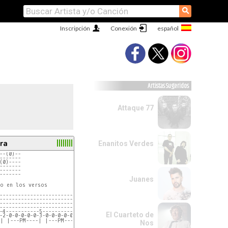
⚲
Inscripción
Conexión
Artistas Sugeridos
Attaque 77
ra
Enanitos Verdes
--(0)--
-------
(0)----
-------
-------
-------
Juanes
o en los versos

---------------------------
---------------------------
---------------------------
---------------------------
-4-----------5-----------4-
El Cuarteto de
-2-0-0-0-0-0-3-0-0-0-0-0-2-
Nos