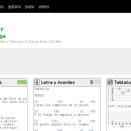
tos
guitarra
piano
videos
r
nga
rdes y Tabs para Guitarra, Bajo y Ukulele
s
Letra y Acordes
Tablatu
|-0--(0)-----
INTRO:
Em
|-0-------(0)
|-0----(0)---
VERSO

|-2----------
|-2----------
se me hace un poco complicado especificar donde

|-0----------
 Por ende les marco la secuencia que se realiza

E5
F#5
G5
F#5
Laten los tambores de tu pecho

Riff utilizad
E5
F#5
G5
F#5
|------------
|------------
Y el fuego te empieza a abrazar

|------------
tu pecho

|------------
a abrazar.

E5
F#5
G5
F#5
|-2----------
|-0-0-0-0-0-0
 cosmos,

Tu grito apenas toca el cosmos

 entregar.

E5
F#5
G5
F#5