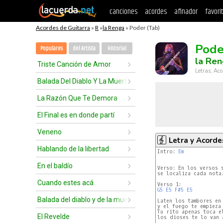
canciones
acordes
afinador
favori
Acordes de Guitarra
»
R
»
la Renga
» Poder (Tab)
Pode
Populares
del Artista
Historial
la Re
Triste Canción de Amor
Letras, Aco
Balada Del Diablo Y La Muerte
La Razón Que Te Demora
El Final es en donde partí
Veneno
Letra y Acorde
Hablando de la libertad
Intro: 
Em
En el baldío
Verso: En los versos 
se localiza cada nota.
Cuando estes acá
G5
E5
F#5
E5
Balada del diablo y de la muerte
Laten los tambores en 
y el fuego te empieza 
Tu rito apenas toca el
El Revelde
los dioses te lo van a