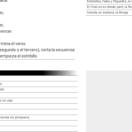
alta.
Embrollos, Fatos y Paquetes, la
El Final es en donde partí, la R
er,
Inventa un mañana, la Renga
er,
vencer.
rmina el verso
 segundo o el tercero), corta la secuencia
empieza el estribillo.
me
rón
e mi vida
uererme en primavera