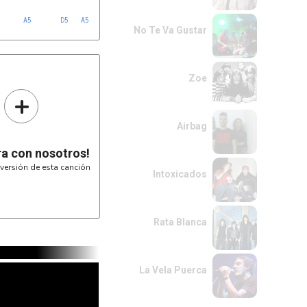
A5
D5
A5
E5
No Te Va Gustar
Zoe
+
-----

------

------

Airbag
-----

ra con nosotros!
versión de esta canción
Intoxicados
Rata Blanca
La Vela Puerca