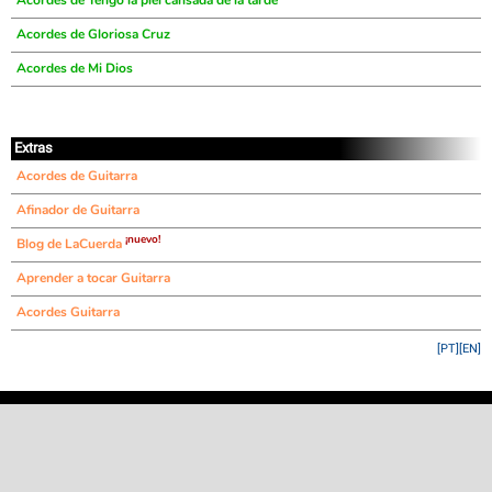
Acordes de Tengo la piel cansada de la tarde
Acordes de Gloriosa Cruz
Acordes de Mi Dios
Extras
Acordes de Guitarra
Afinador de Guitarra
¡nuevo!
Blog de LaCuerda
Aprender a tocar Guitarra
Acordes Guitarra
[PT]
[EN]
©
LaCuerda
.net
·
·
·
aviso legal
privacidad
contacto