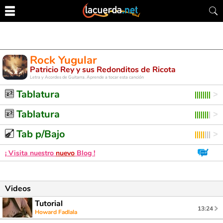
Rock Yugular
Patricio Rey y sus Redonditos de Ricota
Letra y Acordes de Guitarra. Aprende a tocar esta canción
Tablatura
Tablatura
Tab p/Bajo
¡ Visita nuestro
nuevo
Blog !
Videos
Tutorial
13:24
Howard Fadlala