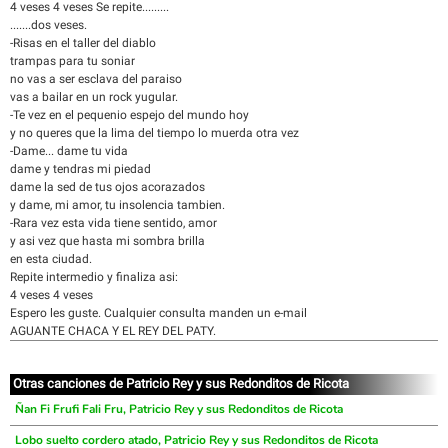
4 veses 4 veses Se repite.........
.......dos veses.
-Risas en el taller del diablo
trampas para tu soniar
no vas a ser esclava del paraiso
vas a bailar en un rock yugular.
-Te vez en el pequenio espejo del mundo hoy
y no queres que la lima del tiempo lo muerda otra vez
-Dame... dame tu vida
dame y tendras mi piedad
dame la sed de tus ojos acorazados
y dame, mi amor, tu insolencia tambien.
-Rara vez esta vida tiene sentido, amor
y asi vez que hasta mi sombra brilla
en esta ciudad.
Repite intermedio y finaliza asi:
4 veses 4 veses
Espero les guste. Cualquier consulta manden un e-mail
AGUANTE CHACA Y EL REY DEL PATY.
Otras canciones de Patricio Rey y sus Redonditos de Ricota
Ñan Fi Frufi Fali Fru, Patricio Rey y sus Redonditos de Ricota
Lobo suelto cordero atado, Patricio Rey y sus Redonditos de Ricota