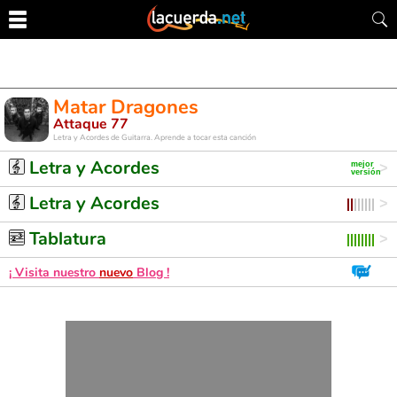
Matar Dragones
Attaque 77
Letra y Acordes de Guitarra. Aprende a tocar esta canción
Letra y Acordes
Letra y Acordes
Tablatura
¡ Visita nuestro
nuevo
Blog !