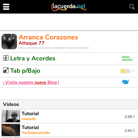
Arranca Corazones
Attaque 77
Letra y Acordes de Guitarra. Aprende a tocar esta canción
Letra y Acordes
Tab p/Bajo
¡ Visita nuestro
nuevo
Blog !
Videos
Tutorial
2:39
memofin
Tutorial
2:42
YouTubememofin