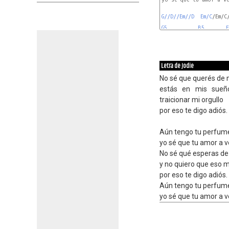
G//D//Em//D
Em/C
/Em/C/
G5
B5
E
Letra de Jodie
No sé que querés de m
estás en mis sueño
traicionar mi orgullo
por eso te digo adiós.
Aún tengo tu perfum
yo sé que tu amor a v
No sé qué esperas de
y no quiero que eso 
por eso te digo adiós.
Aún tengo tu perfum
yo sé que tu amor a v