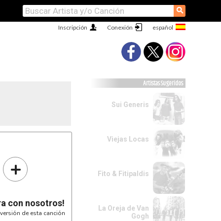
⚲
Inscripción
Conexión
Artistas Sugeridos
Sui Generis
Viejas Locas
+
Fito & Fitipaldis
ra con nosotros!
La Oreja de Van
versión de esta canción
Gogh