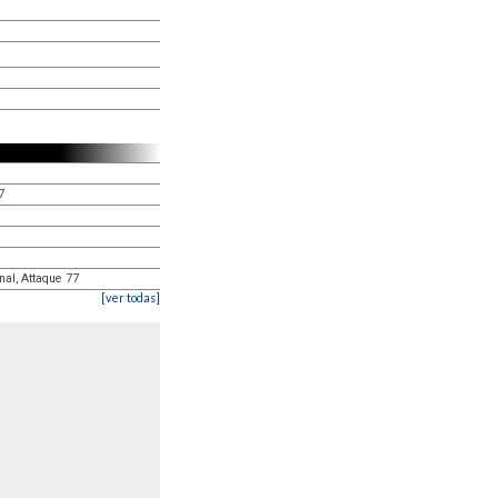
7
nal, Attaque 77
[ver todas]