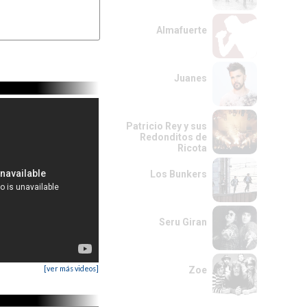
Almafuerte
Juanes
Patricio Rey y sus
Redonditos de
Ricota
Los Bunkers
Seru Giran
[ver más videos]
Zoe