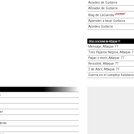
Acordes de Guitarra
Afinador de Guitarra
¡nuevo!
Blog de LaCuerda
Aprender a tocar Guitarra
Acordes Guitarra
Otras canciones de Attaque 77
Mensaje, Attaque 77
Tres Pájaros Negros, Attaque 7
Pagar o morir, Attaque 77
Resistiré, Attaque 77
2 de Abril, Attaque 77
Guerra en el complejo habitacio
s
er
tento