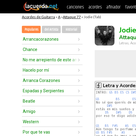
canciones
acordes
afinador
favori
Acordes de Guitarra
»
A
»
Attaque 77
» Jodie (Tab)
Jodi
Populares
del Artista
Historial
Attaq
Arrancacorazones
Letras, Aco
Chance
No me arrepiento de este amor
Hacelo por mí
Arranca Corazones
Letra y Acorde
Espadas y Serpientes
INTRO: 
G5
B5
E5
C5
D#
G5
B5
E5
Beatle
No sé que querés de mi
D#5
estás en mis sueños y
Amigo
D5
D#5
D5
por eso te digo adiós
Western
G5
B5
F#5
A5
E5
Por que te vas
G5
B5
F#5
A5
yo sé que tu amor a ve