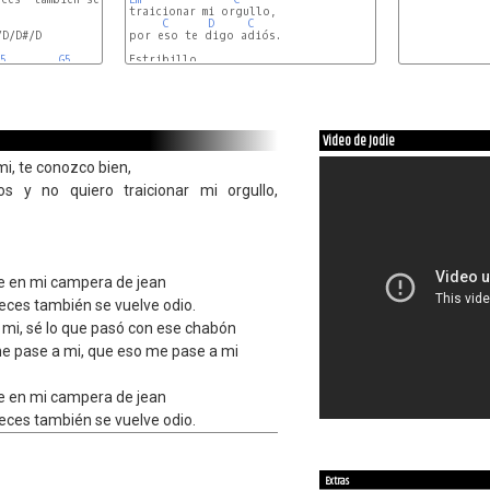
traicionar mi orgullo,

C
D
C
D/D#/D

por eso te digo adiós.

5
G5
C5
Estribillo

D#5
Video de Jodie
i, te conozco bien,
s y no quiero traicionar mi orgullo,
e en mi campera de jean
eces también se vuelve odio.
 mi, sé lo que pasó con ese chabón
me pase a mi, que eso me pase a mi
e en mi campera de jean
eces también se vuelve odio.
Extras