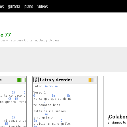
tos
guitarra
piano
videos
e
ue 77
rdes y Tabs para Guitarra, Bajo y Ukulele
s
Letra y Acordes
5
Intro: 
G
-
Bm
-
Em
-
C
G5
C5
, te conozco bien,

G
Bm
Em
G5
E5
No sé que querés de mi

C5
E5
C5
 no quiero  traicionar mi orgullo, traicionar mi orgullo

C
te conozco bien,

.

C
estás en mis sueños

G7
¡Colabo
G5
D5
Em
C
Envíanos tu 
E5
G5
D5
ces  también se vuelve odio.

Em
C