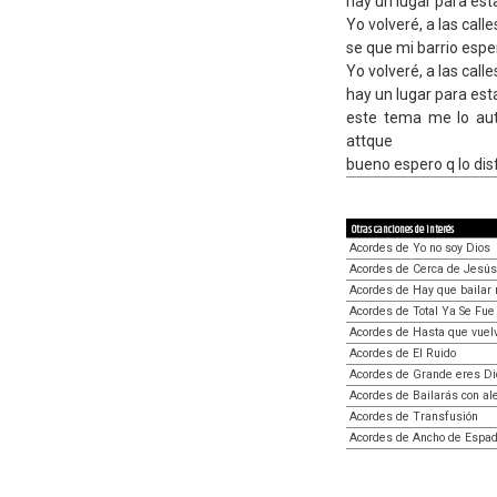
hay un lugar para est
Yo volveré, a las calle
se que mi barrio espe
Yo volveré, a las calle
hay un lugar para est
este tema me lo aut
attque
bueno espero q lo dis
Otras canciones de interés
Acordes de Yo no soy Dios
Acordes de Cerca de Jesús
Acordes de Hay que bailar
Acordes de Total Ya Se Fue
Acordes de Hasta que vuel
Acordes de El Ruido
Acordes de Grande eres Di
Acordes de Bailarás con al
Acordes de Transfusión
Acordes de Ancho de Espa