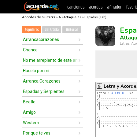
canciones
acordes
afinador
favori
Acordes de Guitarra
»
A
»
Attaque 77
» Espadas (Tab)
Espa
Populares
del Artista
Historial
Attaq
Arrancacorazones
Letras, Aco
Chance
No me arrepiento de este amor
Hacelo por mí
Arranca Corazones
Letra y Acorde
Espadas y Serpientes
Intro : 
A
-
C#m
-
D
-
E
e|-------------------
B|-------------------
G|--------------------
Beatle
D|-----7-6-----------
A|---------7---7-7-7-
E|-5-5---------------
Amigo
e --------------------
B|-------------------
G|--------------------
D|-------------------
Western
A|-------------------
E|-7-7-7--5-5-4-5--5-
Por que te vas