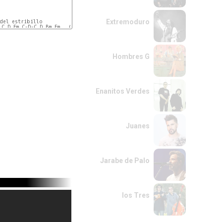
--5-4-5-5-----


Extremoduro
del estribillo

 C D Em C-D-C D Bm Em   C   D)

--------------------------------

------2-------------2---3-3-5-5-

-3-5----3-5-3--5-2--------------

--------------------------------

Hombres G
llo tambien realiza la figura 1. 

do de vuelta comenzando por la intro

rante el último punteo hace de vuelta la intro y canta el estribllo subien
Enanitos Verdes
 hasta el final

Juanes
a o que no lo entienda mande un mail a frayx77@hotmail.com

Jarabe de Palo
los Tres