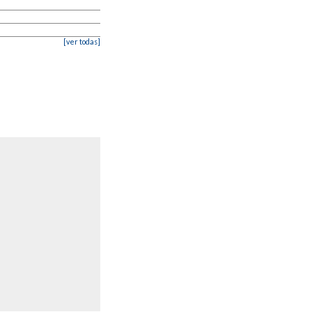
[ver todas]