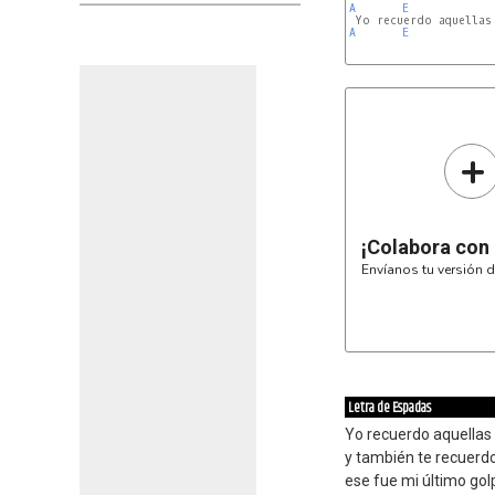
A
E
A
E
+
¡Colabora con
Envíanos tu versión d
Letra de Espadas
Yo recuerdo aquellas
y también te recuerd
ese fue mi último gol