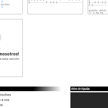
D
D-----------7--5-5-5--------------------------------7-7
A---5-3--3-2- 
E-3----------

D
puente antes 
(C D Bm Em   
G------------
D--------2---
A-3-5-2------
E------------
En el estribi
Luego hace to
finalmente du
es decir:

  A E D      

G------------

 nosotros!
D------------

A---7-5--5-4-
E-5----------

e esta canción
cualquier dud
AKVADOS!!
Video de Espadas
 noches
o a vos
pe