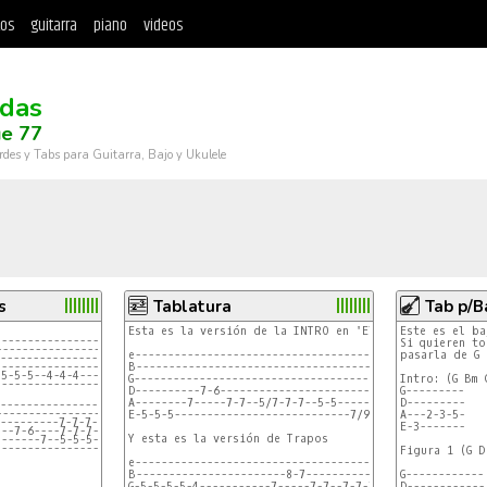
tos
guitarra
piano
videos
das
ue 77
rdes y Tabs para Guitarra, Bajo y Ukulele
s
Tablatura
Tab p/B
Esta es la versión de la INTRO en 'El Cielo Puede Espe
Este es el ba
----------------
Si quieren to
----------------
e------------------------------------------------------
pasarla de G a
---------------
----------------
B------------------------------------------------------
-5-5-5--4-4-4---
G------------------------------------------------------
Intro: (G Bm C
----------------
D----------7-6--------------------------------------7-6
G---------

A--------7-----7-7--5/7-7-7--5-5------------------7----
D---------

-------------------
--------------------
E-5-5-5---------------------------7/9-9--5-4-5-5-------
A---2-3-5-    
---------7-7-7--9--
E-3-------

---7-6----7-7-7--9--
Y esta es la versión de Trapos

-------7--5-5-5--7--
5-------------------
Figura 1 (G D 
e------------------------------------------------------
B-----------------------8-7----------------------------
G------------

G-5-5-5-5-4-----------7-----7-7--7-7-7-7--5-5--4-4-----
D------------
