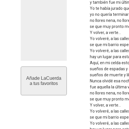
y también fue mi últ
Yo te había jurado qu
yo no quería terminar
no llores nena, no llo
se que muy pronto me 
Y volver, a verte...
Yo volveré, a las calle
se que mi barrio espe
Yo volveré, a las calle
hay un lugar para est
Aquí, en mi celda est
sueños de espadas y 
sueños de muerte y li
Añade LaCuerda
Nunca olvidé esa noch
a tus favoritos
fue aquella la última 
no llores nena, no llo
se que muy pronto me 
Y volver, a verte...
Yo volveré, a las calle
se que mi barrio espe
Yo volveré, a las calle