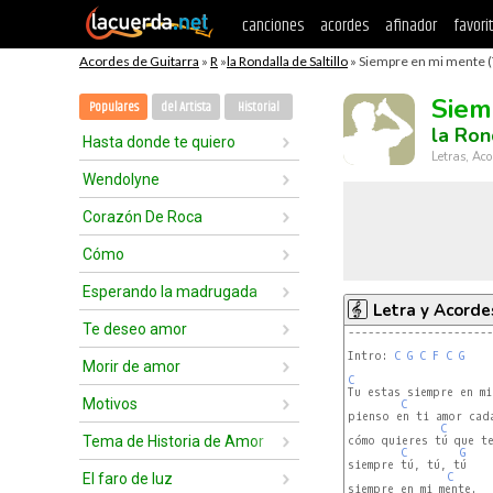
canciones
acordes
afinador
favori
Acordes de Guitarra
»
R
»
la Rondalla de Saltillo
» Siempre en mi mente (
Siem
Populares
del Artista
Historial
la Ron
Hasta donde te quiero
Letras, Aco
Wendolyne
Corazón De Roca
Cómo
Esperando la madrugada
Letra y Acorde
Te deseo amor
----------------------
Intro: 
C
G
C
F
C
G
Morir de amor
C
Tu estas siempre en mi 
Motivos
C
pienso en ti amor cada
C
Tema de Historia de Amor
cómo quieres tú que te
C
G
siempre tú, tú, tú

El faro de luz
C
siempre en mi mente.
