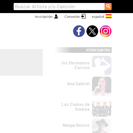
⚲
Inscripción
Conexión
Artistas Sugeridos
los Hermanos
Carrion
Ana Gabriel
Los Cuates de
Sinaloa
Nanpa Básico