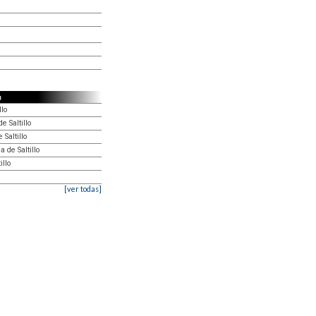
o
llo
e Saltillo
 Saltillo
 de Saltillo
illo
[ver todas]