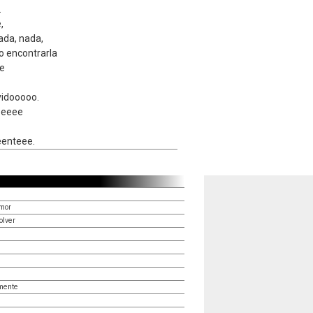
.
,
ada, nada,
o encontrarla
te
vidooooo.
eeeee
enteee.
amor
olver
mente