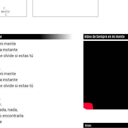
F
mente

G
te
Video de Siempre en mi mente
 mi mente
a instante
 olvide si estas tú
.
 mi mente
a instante
 olvide si estas tú
.
,
ada, nada,
o encontrarla
te
Extras