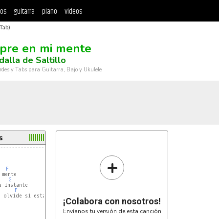
tos
guitarra
piano
videos
Tab)
pre en mi mente
dalla de Saltillo
rdes y Tabs para Guitarra, Bajo y Ukulele
s
-----------------------------------
+
F
mente

G
 instante

F
Fm
 olvide si estas tú

¡Colabora con nosotros!
Envíanos tu versión de esta canción