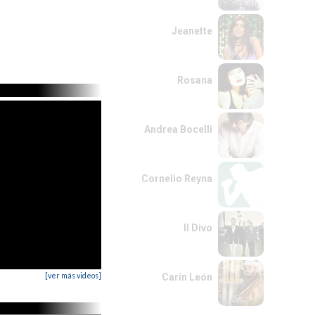
Jeanette
Rosana
Andrea Bocelli
Cornelio Reyna
Il Divo
[ver más videos]
Carin León