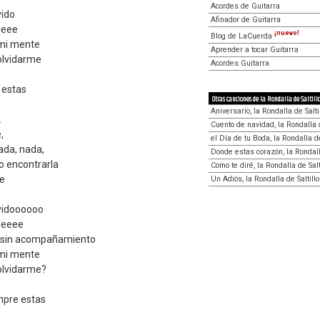
Acordes de Guitarra
vido
Afinador de Guitarra
eeee
¡nuevo!
Blog de LaCuerda
 mi mente
Aprender a tocar Guitarra
olvidarme
Acordes Guitarra
 estas
Otras canciones de la Rondalla de Saltill
Aniversario, la Rondalla de Salti
.
Cuento de navidad, la Rondalla d
,
el Día de tu Boda, la Rondalla de
ada, nada,
Donde estas corazón, la Rondalla
o encontrarla
Como te diré, la Rondalla de Salt
te
Un Adiós, la Rondalla de Saltillo
lvidoooooo
eeeee
a sin acompañamiento
 mi mente
 olvidarme?
mpre estas