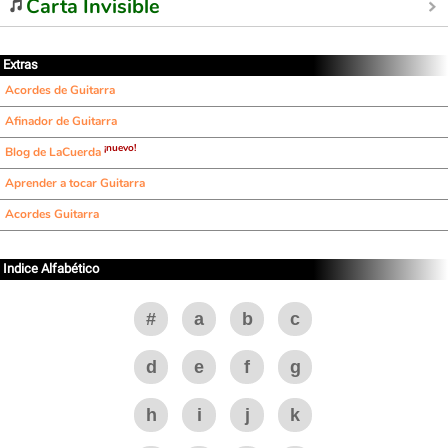
Carta Invisible
Extras
Acordes de Guitarra
Afinador de Guitarra
¡nuevo!
Blog de LaCuerda
Aprender a tocar Guitarra
Acordes Guitarra
Indice Alfabético
#
a
b
c
d
e
f
g
h
i
j
k