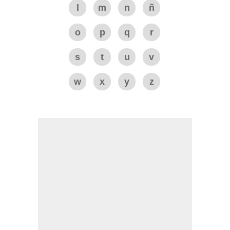
l
m
n
ñ
o
p
q
r
s
t
u
v
w
x
y
z