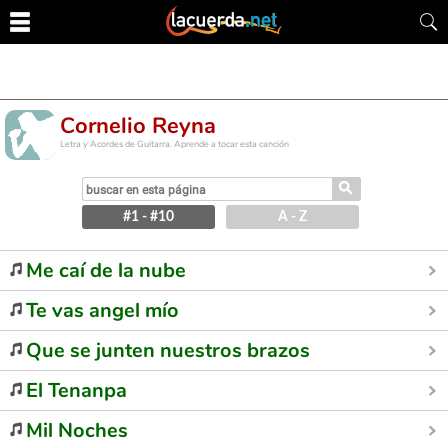
Cornelio Reyna
Letra y Acordes de Guitarra. Aprende a tocar esta canción
⚲
#1 - #10
A - Z
Me caí de la nube
Te vas angel mío
Que se junten nuestros brazos
El Tenanpa
Mil Noches