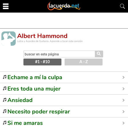
Albert Hammond
Letra y Acordes de Guitarra. Aprende a tocar esta canción
⚲
#1 - #10
A - Z
Echame a mí la culpa
Eres toda una mujer
Ansiedad
Necesito poder respirar
Si me amaras