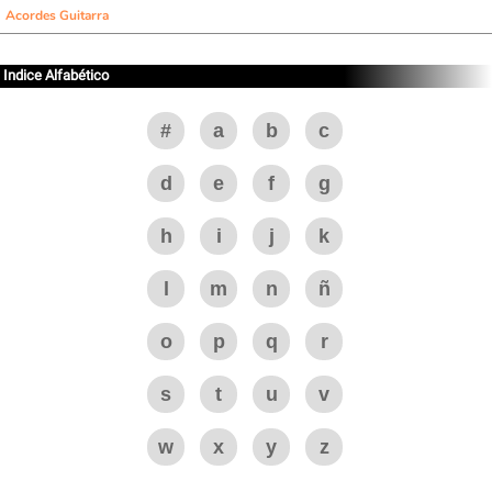
Acordes Guitarra
Indice Alfabético
#
a
b
c
d
e
f
g
h
i
j
k
l
m
n
ñ
o
p
q
r
s
t
u
v
w
x
y
z