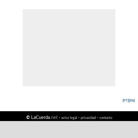
[PT]
[EN]
©
LaCuerda
.net
·
·
·
aviso legal
privacidad
contacto