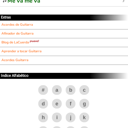
Me va me va
Extras
Acordes de Guitarra
Afinador de Guitarra
¡nuevo!
Blog de LaCuerda
Aprender a tocar Guitarra
Acordes Guitarra
Indice Alfabético
#
a
b
c
d
e
f
g
h
i
j
k