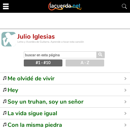
Julio Iglesias
Letra y Acordes de Guitarra. Aprende a tocar esta canción
⚲
#1 - #10
A - Z
Me olvidé de vivir
Hey
Soy un truhan, soy un señor
La vida sigue igual
Con la misma piedra