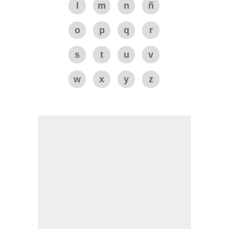
l
m
n
ñ
o
p
q
r
s
t
u
v
w
x
y
z