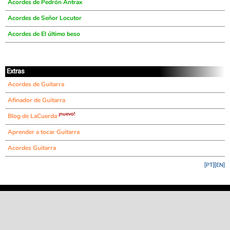
Acordes de Pedrón Antrax
Acordes de Señor Locutor
Acordes de El último beso
Extras
Acordes de Guitarra
Afinador de Guitarra
¡nuevo!
Blog de LaCuerda
Aprender a tocar Guitarra
Acordes Guitarra
[PT]
[EN]
©
LaCuerda
.net
·
·
·
aviso legal
privacidad
contacto