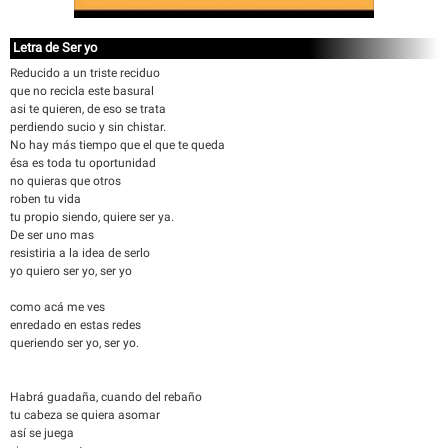
Letra de Ser yo
Reducido a un triste reciduo
que no recicla este basural
asi te quieren, de eso se trata
perdiendo sucio y sin chistar.
No hay más tiempo que el que te queda
ésa es toda tu oportunidad
no quieras que otros
roben tu vida
tu propio siendo, quiere ser ya.
De ser uno mas
resistiria a la idea de serlo
yo quiero ser yo, ser yo
como acá me ves
enredado en estas redes
queriendo ser yo, ser yo.
Habrá guadaña, cuando del rebaño
tu cabeza se quiera asomar
así se juega