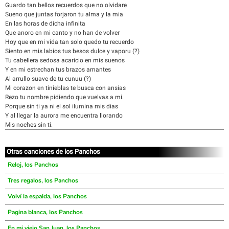
Guardo tan bellos recuerdos que no olvidare
Sueno que juntas forjaron tu alma y la mia
En las horas de dicha infinita
Que anoro en mi canto y no han de volver
Hoy que en mi vida tan solo quedo tu recuerdo
Siento en mis labios tus besos dulce y vaporu (?)
Tu cabellera sedosa acaricio en mis suenos
Y en mi estrechan tus brazos amantes
Al arrullo suave de tu cunuu (?)
Mi corazon en tinieblas te busca con ansias
Rezo tu nombre pidiendo que vuelvas a mi.
Porque sin ti ya ni el sol ilumina mis dias
Y al llegar la aurora me encuentra llorando
Mis noches sin ti.
Otras canciones de los Panchos
Reloj, los Panchos
Tres regalos, los Panchos
Volví la espalda, los Panchos
Pagina blanca, los Panchos
En mi viejo San Juan, los Panchos