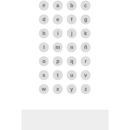
#
a
b
c
d
e
f
g
h
i
j
k
l
m
n
ñ
o
p
q
r
s
t
u
v
w
x
y
z