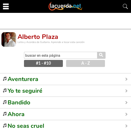
Alberto Plaza
Letra y Acordes de Guitarra. Aprende a tocar esta canción
⚲
#1 - #10
A - Z
Aventurera
Yo te seguiré
Bandido
Ahora
No seas cruel