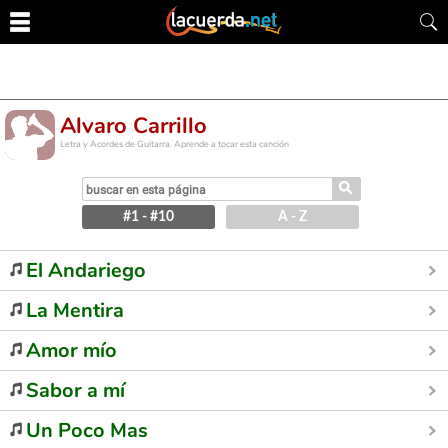
Alvaro Carrillo
Letra y Acordes de Guitarra. Aprende a tocar esta canción
⚲
#1 - #10
A - Z
El Andariego
La Mentira
Amor mío
Sabor a mí
Un Poco Mas