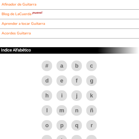
Afinador de Guitarra
¡nuevo!
Blog de LaCuerda
Aprender a tocar Guitarra
Acordes Guitarra
Indice Alfabético
#
a
b
c
d
e
f
g
h
i
j
k
l
m
n
ñ
o
p
q
r