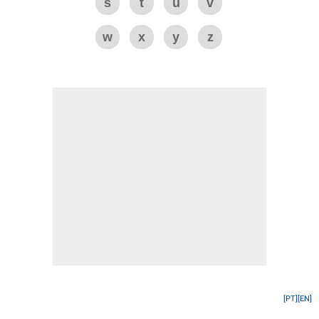
s
t
u
v
w
x
y
z
[PT]
[EN]