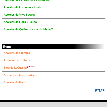
Acordes de Como no adorala
Acordes de Viva Satana!
Acordes de Flora y Fauno
Acordes de Quién como tú oh Jehová?
Extras
Acordes de Guitarra
Afinador de Guitarra
¡nuevo!
Blog de LaCuerda
Aprender a tocar Guitarra
Acordes Guitarra
[PT]
[EN]
©
LaCuerda
.net
·
·
·
aviso legal
privacidad
contacto