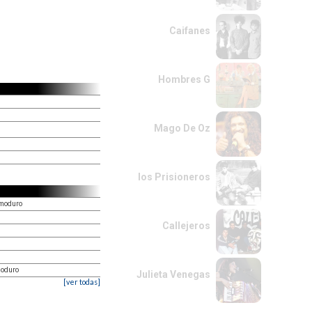
Caifanes
Hombres G
Mago De Oz
los Prisioneros
emoduro
Callejeros
moduro
Julieta Venegas
[ver todas]