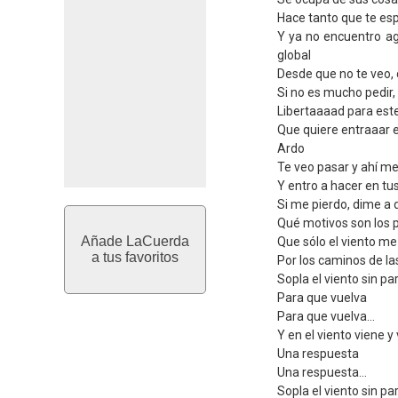
Hace tanto que te esp
Y ya no encuentro a
global
Desde que no te veo
Si no es mucho pedir, 
Libertaaaad para est
Que quiere entraaar 
Ardo
Te veo pasar y ahí me
Y entro a hacer en tu
Si me pierdo, dime a 
Qué motivos son los p
Añade LaCuerda
Que sólo el viento me
a tus favoritos
Por los caminos de la
Sopla el viento sin pa
Para que vuelva
Para que vuelva...
Y en el viento viene y
Una respuesta
Una respuesta...
Sopla el viento sin pa