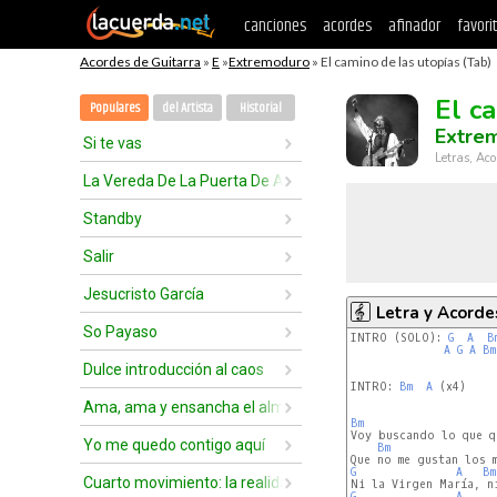
canciones
acordes
afinador
favori
Acordes de Guitarra
»
E
»
Extremoduro
» El camino de las utopías (Tab)
El c
Populares
del Artista
Historial
Extre
Si te vas
Letras, Aco
La Vereda De La Puerta De Atrás
Standby
Salir
Jesucristo García
Letra y Acorde
So Payaso
INTRO (SOLO): 
G
A
B
A
G
A
Bm
Dulce introducción al caos
INTRO: 
Bm
A
 (x4)

Ama, ama y ensancha el alma
Bm
Voy buscando lo que q
Yo me quedo contigo aquí
Bm
G
A
Bm
Cuarto movimiento: la realidad
G
A