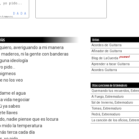
 yo pido...

D
A
D
A
D
A
D
A
pías
Extras
Acordes de Guitarra
quiero, averiguando a mi manera
Afinador de Guitarra
 maderos, ni la gente con banderas
¡nuevo!
Blog de LaCuerda
nguna ideología
Aprender a tocar Guitarra
o pido...
Acordes Guitarra
 pigmeos
 no los veo
Otras canciones de Extremoduro
Quemando tus recuerdos, Extr
ú dame el agua
A Fuego, Extremoduro
la vida negociar
Sol de Invierno, Extremoduro
tú ya sabes
Tomas, Extremoduro
ete llaves
Pedrá, Extremoduro
udo, nadie piense que es locura
La canción de los oficios, Extre
lo mido la temperatura
más terca cada día
 yo pido...