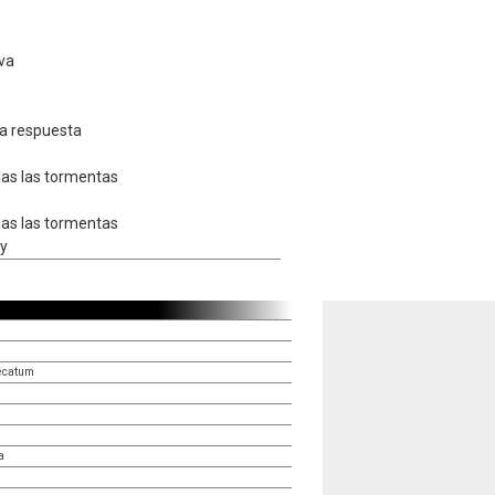
 va
a respuesta
das las tormentas
das las tormentas
oy
pecatum
a