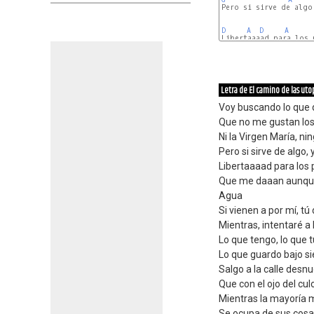
Pero si sirve de algo,
D
A
D
A
D
A
D
A
Letra de El camino de las uto
Voy buscando lo que 
Que no me gustan los
Ni la Virgen María, ni
Pero si sirve de algo, y
Libertaaaad para los
Que me daaan aunque
Agua
Si vienen a por mí, t
Mientras, intentaré a 
Lo que tengo, lo que 
Lo que guardo bajo si
Salgo a la calle desn
Que con el ojo del cu
Mientras la mayoría 
Se ocupa de sus cosas,