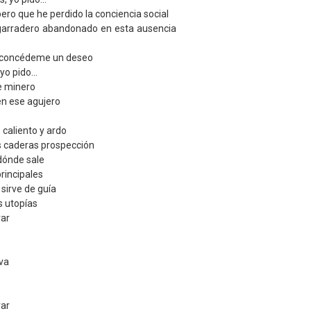
ero que he perdido la conciencia social
garradero abandonado en esta ausencia
, concédeme un deseo
yo pido...
e minero
en ese agujero
 caliento y ardo
s caderas prospección
dónde sale
rincipales
 sirve de guía
s utopías
rar
 va
rar