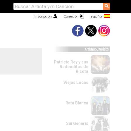
⚲
Inscripción
Conexión
Artistas Sugeridos
Patricio Rey y sus
Redonditos de
Ricota
Viejas Locas
Rata Blanca
Sui Generis