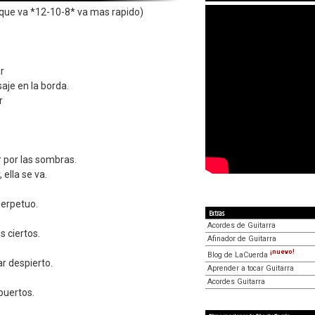
 que va *12-10-8* va mas rapido)
r
aje en la borda.
r
r por las sombras.
 ella se va.
perpetuo.
Extras
Acordes de Guitarra
s ciertos.
Afinador de Guitarra
¡nuevo!
Blog de LaCuerda
r despierto.
Aprender a tocar Guitarra
Acordes Guitarra
puertos.