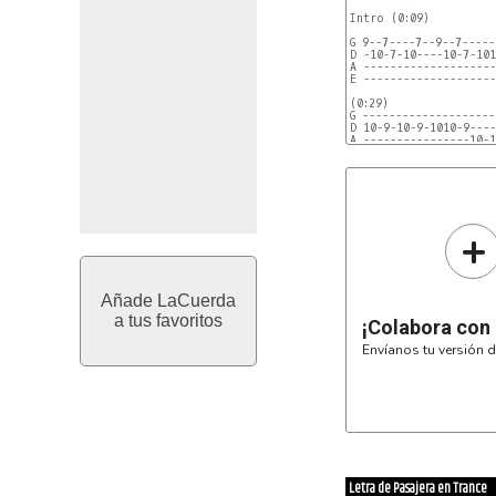
Intro (0:09)

G 9--7----7--9--7-----
D -10-7-10----10-7-101
A --------------------
E --------------------
(0:29)

G --------------------
D 10-9-10-9-1010-9----
A ----------------10-1
E --------------------
Verso (0:49)

Ella esta por embarcar
G --------------------
D ----33-3/5-5-7-8-5-7
A 5-57----------------
+
E --------------------
Verso 2 (1:28)

Pasajera en
Añade LaCuerda
a tus favoritos
¡Colabora con
Envíanos tu versión d
Letra de Pasajera en Trance