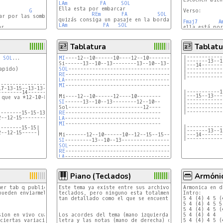
LAm
FA
SOL
Ella esta por embarcar

G
Verso:

REm
FA
SOL
Fmaj7
A
LAm
FA
SOL
r,

ella está por
Dm
Tablatura
Tablatu
|------------
 
SOL
...

MI
----12--10------10----12--10----------10----

|-------13--1
|---14-------
apido)

SOL
|------------
|------------
RE
|------------
LA
----------------------------------------------------
MI
--------------------------------------------

17-13-15--13-13-15-13--17-13-15--13-17-15-*12-10-8*
|-----------1
--------14---------------------14-----------------
|---15--13---
|------------
SI
------13--10--13--------12--10--

|------------
|------------
|------------
--------15-15-13-12-13-12-----15
RE
LA
MI
--------------------------------

|------------
--------15-15|
|-------13--1
|---14-------
|------------
SI
SOL
RE
LA
MI
Piano (Teclados)
Armóni
er tab q publico

Este tema ya existe entre sus archivos, incluso para 

Armonica en d
ueden enviarmela al mail

teclados, pero ninguno esta totalmente correcto ni 

Intro:

tan detallado como el que se encuentra a continuación.
5 4 (4) 4 5 (4
5 4 (4) 4 5 5 
5 4 (4) 4 5 (4
sion en vivo cuando presentan el disco Tango

Los acordes del tema (mano izquierda) están entre la 

5 4 (4) 4 4 

ciertas variaciones a la version en estudio

letra y las notas (mano de derecha) de la melodía por

5 4 (4) 4 5 (4