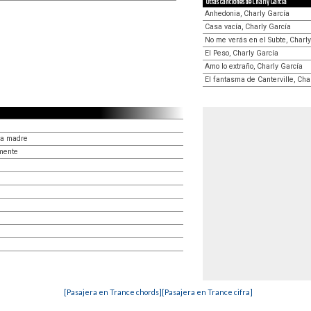
Otras canciones de Charly García
Anhedonia, Charly García
Casa vacía, Charly García
No me verás en el Subte, Charl
El Peso, Charly García
Amo lo extraño, Charly García
El fantasma de Canterville, Cha
na madre
mente
[Pasajera en Trance chords]
[Pasajera en Trance cifra]