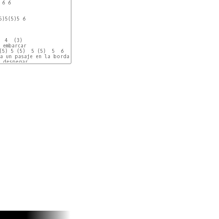
6 6 

5)5(5)5 6 

  4  (3)

 embarcar

(5) 5 (5)  5 (5)  5  6

a un pasaje en la borda

 despegar

)b

n parar

o de andar por la sombra

bre el mar



 4

ance

 5 (4) 4 (5) 4

ransito perpetuo

ance

os lugares ciertos

 5 (4) 4 (5) 4

r y estar despierto

 en aeropuerto....

ro...