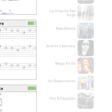
La Oreja de Van
m7
G
 embarcar

Gogh
7
F
G
ra
Rata Blanca
---12----------------------12-------------------|
5------13--15------13--15------13--15------13---|
---------------14----------------------14-------|
------------------------------------------------|
------------------------------------------------|
------------------------------------------------|
Andrés Calamaro
2------------------12-------------------|
---13--15------13------15--12-----------|
-----------14------------------14--12---|
----------------------------------------|
----------------------------------------|
----------------------------------------|
Mago De Oz
---12----------------------12-------------------|
5------13--15------13--15------13--15------13---|
---------------14----------------------14-------|
------------------------------------------------|
los Babasónicos
ca
o

Fito & Fitipaldis
 Sino pruébenlo.

)

5 

)

)
