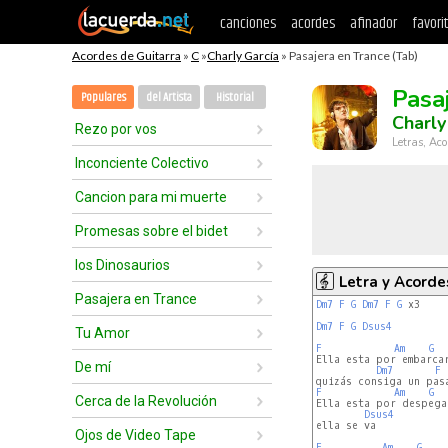
canciones
acordes
afinador
favori
Acordes de Guitarra
»
C
»
Charly García
» Pasajera en Trance (Tab)
Pasa
Populares
del Artista
Historial
Charly
Rezo por vos
Letras, Aco
Inconciente Colectivo
Cancion para mi muerte
Promesas sobre el bidet
los Dinosaurios
Letra y Acorde
Pasajera en Trance
Dm7
F
G
Dm7
F
G
 x3

Dm7
F
G
Dsus4
Tu Amor
F
Am
G
Ella esta por embarcar
De mí
Dm7
F
F
Am
G
Cerca de la Revolución
Ella esta por despegar
Dsus4
ella se va

Ojos de Video Tape
F
Am
G