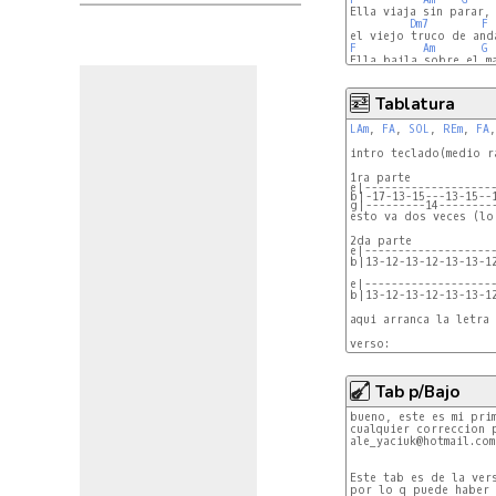
Ella viaja sin parar,

Dm7
F
F
Am
G
Ella baila sobre el ma
Dsus4
Tablatura
LAm
, 
FA
, 
SOL
, 
REm
, 
FA
,
intro teclado(medio r
e|-------------------
b|-17-13-15---13-15--
g|---------14--------
e|-------------------
e|-------------------
aqui arranca la letra

Tab p/Bajo
bueno, este es mi prim
cualquier correccion p
ale_yaciuk@hotmail.com

Este tab es de la ver
por lo q puede haber 