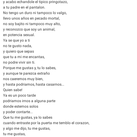
y acabo echandole el tipico pringotazo,
a tu padre en el pantalon.
No tengo un duro ni tampoco lo valgo,
llevo unos años en pecado mortal,
no soy bajito ni tampoco muy alto,
y reconozco que soy un animal,
en potencia sexual.
Ya se que yo a ti
no te gusto nada,
y quiero que sepas
que tu a mi me encantas,
no podre vivir sin ti.
Porque me gustas y, tu lo sabes,
y aunque te parezca extraño
nos caeremos muy bien,
y hasta podriamos, hasta casarnos...
Quien sabe!
Ya es un poco tarde
podriamos irnos a alguna parte
donde estemos solos
y poder contarte...
Que tu me gustas, ya lo sabes
cuando entraste por la puerta me temblo el corazon,
y algo me dijo, tu me gustas,
tu me gustas,