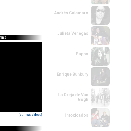
Andrés Calamaro
Julieta Venegas
émico
Pappo
Enrique Bunbury
La Oreja de Van
Gogh
[ver más videos]
Intoxicados