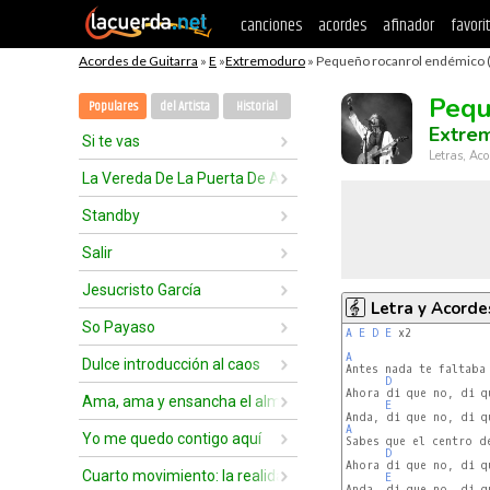
canciones
acordes
afinador
favori
Acordes de Guitarra
»
E
»
Extremoduro
» Pequeño rocanrol endémico (
Pequ
Populares
del Artista
Historial
Extre
Si te vas
Letras, Aco
La Vereda De La Puerta De Atrás
Standby
Salir
Jesucristo García
Letra y Acorde
So Payaso
A
E
D
E
 x2

A
Dulce introducción al caos
Antes nada te faltaba 
D
Ahora di que no, di qu
Ama, ama y ensancha el alma
E
A
Yo me quedo contigo aquí
Sabes que el centro de
D
Ahora di que no, di qu
Cuarto movimiento: la realidad
E
Anda, di que no, di qu