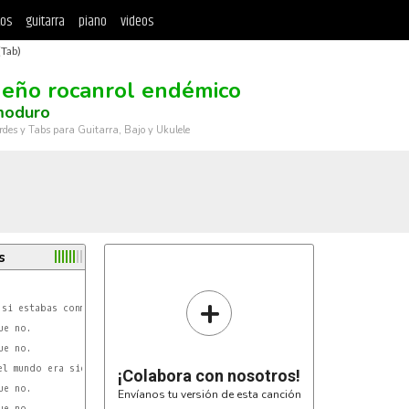
tos
guitarra
piano
videos
Tab)
eño rocanrol endémico
moduro
rdes y Tabs para Guitarra, Bajo y Ukulele
s
+
E
si estabas conmigo.

e no.

E
l mundo era siempre tu ombligo.

¡Colabora con nosotros!
e no.

Envíanos tu versión de esta canción
e no.
