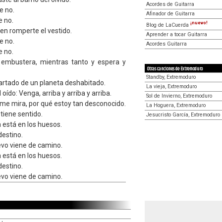
Acordes de Guitarra
e no.
Afinador de Guitarra
e no.
¡nuevo!
Blog de LaCuerda
en romperte el vestido.
Aprender a tocar Guitarra
e no.
Acordes Guitarra
e no.
a embustera, mientras tanto y espera y
Otras canciones de Extremoduro
Standby, Extremoduro
artado de un planeta deshabitado.
La vieja, Extremoduro
 oído: Venga, arriba y arriba y arriba.
Sol de Invierno, Extremoduro
i me mira, por qué estoy tan desconocido.
La Hoguera, Extremoduro
 tiene sentido.
Jesucristo García, Extremoduro
a está en los huesos.
destino.
vo viene de camino.
a está en los huesos.
destino.
vo viene de camino.