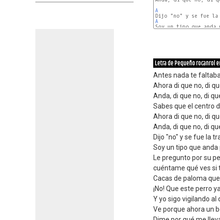
A
A
A
Letra de Pequeño rocanrol 
Antes nada te faltab
Ahora di que no, di qu
Anda, di que no, di qu
Sabes que el centro 
Ahora di que no, di qu
Anda, di que no, di qu
Dijo "no" y se fue la 
Soy un tipo que anda p
Le pregunto por su p
cuéntame qué ves si 
Cacas de paloma que 
¡No! Que este perro y
Y yo sigo vigilando al 
Ve porque ahora un b
Dime por qué me llevas