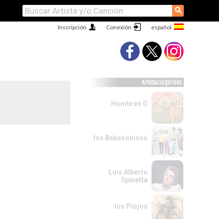
⚲
Inscripción
Conexión
Artistas Sugeridos
Hombres G
los Babasónicos
Luis Alberto
Spinetta
los Piojos