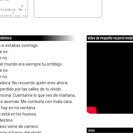
D
E
D
E
D
E
endémico
Video de Pequeño rocanrol end
a si estabas conmigo.
e no.
e no.
del mundo era siempre tu ombligo.
e no.
e no.
traidora. No recuerdo quién eres ahora.
erdido por las calles de tu olvido.
ersona: Cuéntame lo que ves de mañana,
te asomas. Me contesta con mala cara:
hay en mi ventana.
a está en los huesos.
destino.
eso viene de camino.
Extras
te al barrio del olvido.