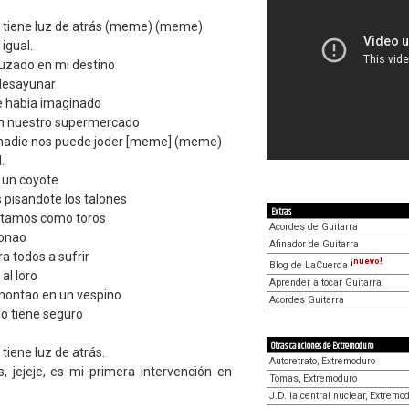
no tiene luz de atrás (meme) (meme)
igual.
uzado en mi destino
 desayunar
e habia imaginado
en nuestro supermercado
 nadie nos puede joder [meme] (meme)
.
 un coyote
 pisandote los talones
Extras
estamos como toros
Acordes de Guitarra
ronao
Afinador de Guitarra
a todos a sufrir
¡nuevo!
Blog de LaCuerda
al loro
Aprender a tocar Guitarra
 montao en un vespino
Acordes Guitarra
 no tiene seguro
Otras canciones de Extremoduro
 tiene luz de atrás.
Autoretrato, Extremoduro
s, jejeje, es mi primera intervención en
Tomas, Extremoduro
J.D. la central nuclear, Extremo