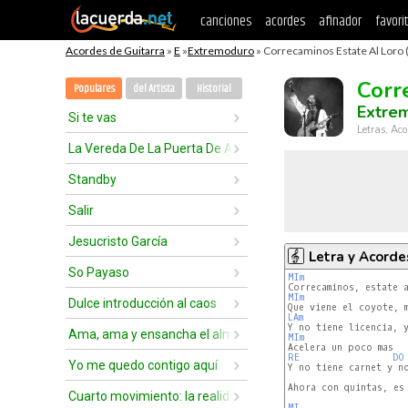
canciones
acordes
afinador
favori
Acordes de Guitarra
»
E
»
Extremoduro
» Correcaminos Estate Al Loro 
Corr
Populares
del Artista
Historial
Extre
Si te vas
Letras, Aco
La Vereda De La Puerta De Atrás
Standby
Salir
Jesucristo García
Letra y Acorde
So Payaso
MIm
MIm
Dulce introducción al caos
LAm
Ama, ama y ensancha el alma
MIm
RE 
DO
Yo me quedo contigo aquí
Y no tiene carnet y no
Ahora con quintas, es 
Cuarto movimiento: la realidad
MI