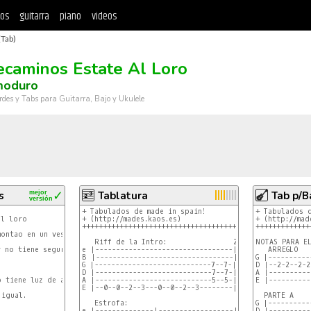
tos
guitarra
piano
videos
(Tab)
ecaminos Estate Al Loro
moduro
rdes y Tabs para Guitarra, Bajo y Ukulele
s
mejor
✓
Tablatura
Tab p/B
versión
+ Tabulados de made in spain!                   +

+ Tabulados d
+ (http://mades.kaos.es)                        +

+ (http://mad
+++++++++++++++++++++++++++++++++++++++++++++++++

+++++++++++++
   Riff de la Intro:                2 veces

NOTAS PARA EL
e |---------------------------------|

   ARREGLO

B |---------------------------------| Este riff es usad
G |-----------
G |----------------------------7--7-| la parte lenta y 
D |--2-2--2-2
MIm
D |----------------------------7--7-|

SI
-
SI
SI
-
SI
A |----------
 tiene luz de atrás (meme) (meme)

A |----------------------------5--5-|

E |----------
E |--0--0--2--3---0--0--2--3--------|

igual.

  PARTE A		     PARTE B        *                 PARTE C                 

   Estrofa:                          1.    2. final

G |----------
e |--------------|------------------|-----|------------
D |----------