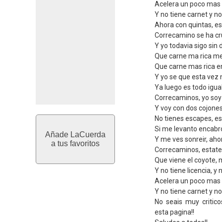
Acelera un poco mas
Y no tiene carnet y 
Ahora con quintas, es 
Correcamino se ha cr
Y yo todavia sigo sin
Que carne ma rica m
Que carne mas rica 
Y yo se que esta vez
Ya luego es todo igual
Correcaminos, yo soy
Y voy con dos cojones
No tienes escapes, 
Si me levanto encab
Añade LaCuerda
Y me ves sonreir, ahor
a tus favoritos
Correcaminos, estate 
Que viene el coyote,
Y no tiene licencia, y
Acelera un poco mas
Y no tiene carnet y no
No seais muy critico
esta pagina!!