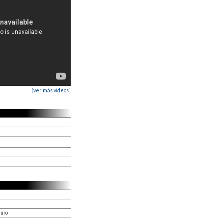
[ver más videos]
duro