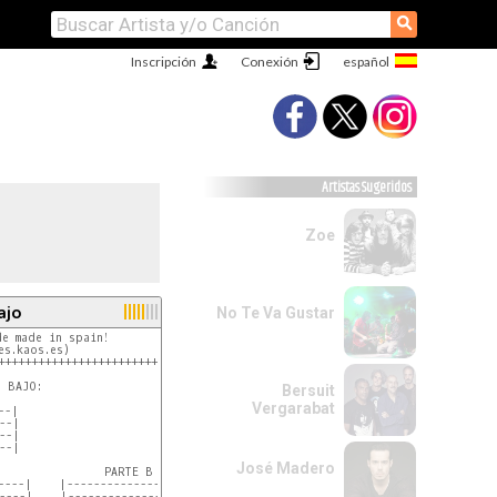
⚲
Inscripción
Conexión
Artistas Sugeridos
Zoe
ajo
No Te Va Gustar
e made in spain!                   +

es.kaos.es)                        +

++++++++++++++++++++++++++++++++++++

 BAJO:

Bersuit
Vergarabat
o varias veces entre

-|

la parte r pida.

--|

--|

--|

José Madero
----|    |--------------|-----------|     |--------------|

-------------------|

----|    |--------------|-----------|     |--------------|
