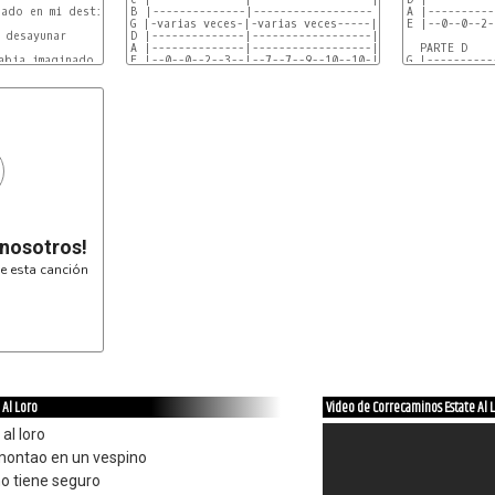
B |--------------|------------------|-----|------------
A |----------
G |-varias veces-|-varias veces-----|-----|--9-9-7-7---
E |--0--0--2-
D |--------------|------------------|--9--|--9-9-7-7---
A |--------------|------------------|--9--|--7-7-5-5---
  PARTE D    
E |--0--0--2--3--|--7--7--9--10--10-|--7--|----------0
G |----------
D |----------
A |----------
E |-0--0--7--
* -> ESTO SIG
 nosotros!
e esta canción
 Al Loro
Video de Correcaminos Estate Al 
al loro
 montao en un vespino
 no tiene seguro