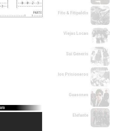
-------------------|

----|    |--0--0--2--3--|--0-3-0-3--|     |--5--5--3--3--|

--------------7-7--|

-3--|    |--------------|-----------|     |--------------|

--------------7-7--|

Fito & Fitipaldis
--------------5-5--|

                   PARTE E   

--------------|   |--------------------------|-----------|

--------------|   |--------------------------|-----------|

--------------|   |--0--0--7--7--6--6--5--3--|--0-3-0-3--|

7--6--6--5--3-|   |--------------------------|-----------|

Viejas Locas
NIFICA QUE CA
Sui Generis
los Prisioneros
Guasones
Loro
Elefante