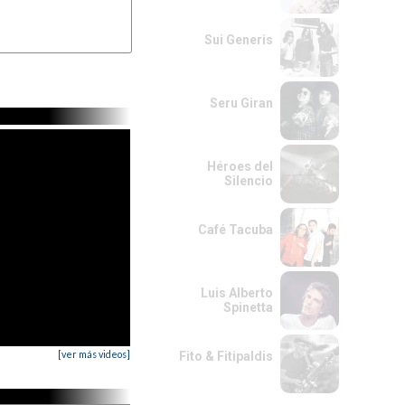
Sui Generis
Seru Giran
Héroes del
Silencio
Café Tacuba
Luis Alberto
Spinetta
[ver más videos]
Fito & Fitipaldis