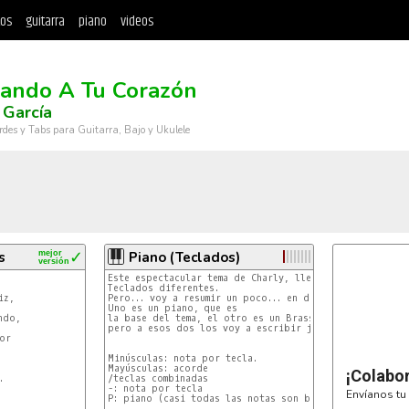
tos
guitarra
piano
videos
ando A Tu Corazón
 García
rdes y Tabs para Guitarra, Bajo y Ukulele
s
mejor
✓
Piano (Teclados)
versión
Este espectacular tema de Charly, lleva 5 sonidos de

Teclados diferentes.

z, 

Pero... voy a resumir un poco... en dos teclados no mas
Uno es un piano, que es

do, 

la base del tema, el otro es un Brass.. (también suena 
pero a esos dos los voy a escribir juntos.

r 

Minúsculas: nota por tecla.

Mayúsculas: acorde

¡Colabo
 

/teclas combinadas

-: nota por tecla

Envíanos tu 
P: piano (casi todas las notas son blancas) | B: brass

