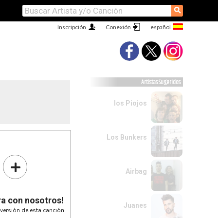
⚲
Inscripción
Conexión
Artistas Sugeridos
los Piojos
Los Bunkers
+
.

un String)

Airbag
ra con nosotros!
Juanes
versión de esta canción

