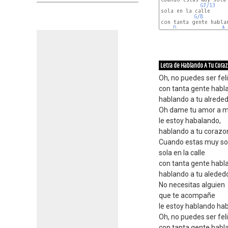
G7/13
sola en la calle 

G/B
con tanta gente hablan
D
A
Letra de Hablando A Tu Cora
Oh, no puedes ser feli
con tanta gente habl
hablando a tu alrede
Oh dame tu amor a m
le estoy habalando,
hablando a tu corazo
Cuando estas muy so
sola en la calle
con tanta gente habl
hablando a tu aleded
No necesitas alguien
que te acompañe
le estoy hablando hab
Oh, no puedes ser feli
con tanta gente habl