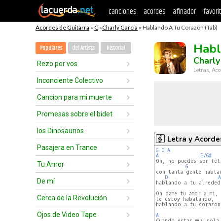
canciones
acordes
afinador
favori
Acordes de Guitarra
»
C
»
Charly García
» Hablando A Tu Corazón (Tab)
Habl
Populares
del Artista
Historial
Charly
Rezo por vos
Letras, Aco
Inconciente Colectivo
Cancion para mi muerte
Promesas sobre el bidet
los Dinosaurios
Letra y Acorde
Pasajera en Trance
G
D
A
A
E/G#
Oh, no puedes ser feli
Tu Amor
G
con tanta gente hablan
D
A
De mí
hablando a tu alrededo
Oh dame tu amor a mi, 

Cerca de la Revolución
le estoy habalando, 

hablando a tu corazon.
Ojos de Video Tape
A
Cuando estas muy sola 