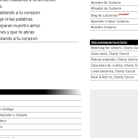
Acordes de Guitarra
i,
Afinador de Guitarra
ablando a tu corazon.
¡nuevo!
Blog de LaCuerda
je ni las palabras
Aprender a tocar Guitarra
separan nuentro amor.
Acordes Guitarra
es y que te abras
blando a tu corazon.
Otras canciones de Charly García
Watching the wheels, Charly Ga
Casa vacía, Charly García
Podrías entender, Charly García
Canciones de Jirafas, Charly G
Linda bailarina, Charly García
Rock & Roll Yo, Charly García
u ombligo
nquistar a Claudia
decir
as