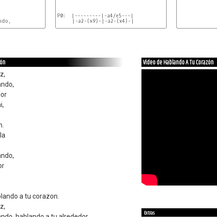
P0:  |---------|-a4/e5---|

do, 

     |-a2-(x9)-|-a2-(x4)-|

P1: |-a4/e5-------|

    |-A-----A-A-A-|

    |-g#4/e5------------------|

    |-G#m#5-G#m#5-G#m#5-G#m#5-| (g#m#5=g#/b/e)

zón
Video de Hablando A Tu Corazón
    |-f#m#5-f#m#5-D-D-|         (f#m#5=f#/a/d)

z,
    |-A-A-A-A-|

ando,
P2: |-A-----------|-Auag--------|

    |-a2-a2-a2-a2-|-g2-g2-g2-g2-|

dor
    |-e4/a4----|-A-----|-A/e5--------|

i,
    |-a2---a2--|-a2-a2-|-a2-a2-a2-a2-|

P3: |-e4/a#4-b4-a4-e4-d4-c#4-b3-| (escalera)

n.
P4: |-e4--e4/a#4--b4--e4/a4--e4| (escalera)

la
P5: |-d4/f4--f#4-c#4/e4-b3/d4-a3/c#4--f#3/b3-| (esc..)

P6: |-
ando,
or
lando a tu corazon.
z,
Extras
ando, hablando a tu alrededor