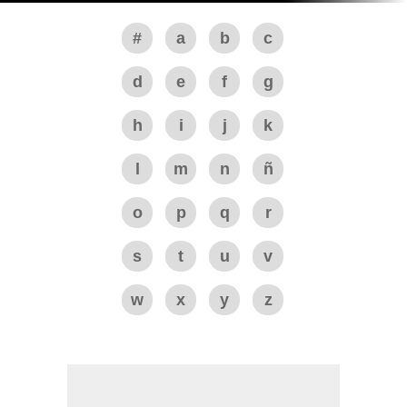
#
a
b
c
d
e
f
g
h
i
j
k
l
m
n
ñ
o
p
q
r
s
t
u
v
w
x
y
z