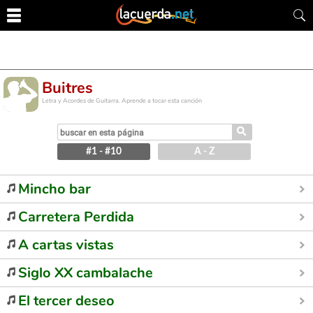
Buitres
Letra y Acordes de Guitarra. Aprende a tocar esta canción
⚲
#1 - #10
A - Z
Mincho bar
Carretera Perdida
A cartas vistas
Siglo XX cambalache
El tercer deseo