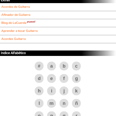
Extras
Acordes de Guitarra
Afinador de Guitarra
¡nuevo!
Blog de LaCuerda
Aprender a tocar Guitarra
Acordes Guitarra
Indice Alfabético
#
a
b
c
d
e
f
g
h
i
j
k
l
m
n
ñ
o
p
q
r