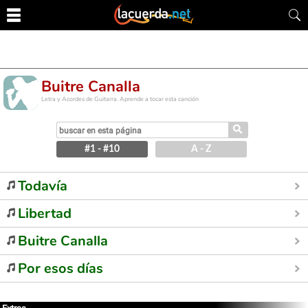
Buitre Canalla
Letra y Acordes de Guitarra. Aprende a tocar esta canción
⚲
#1 - #10
A - Z
Todavía
Libertad
Buitre Canalla
Por esos días