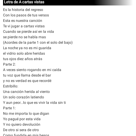
Letra de A cartas vistas
Es la historia del regreso
Con los pasos de tus versos
Esta es nuestra canción
Te vi jugar a cartas vistas
Cuando se pierde así en la vida
se pierde no se habla mas
(Acordes de la parte 1 con el solo del bajo)
La noche ya no es mi guarida
el vidrio solo abre heridas
tus ojos diez años atrás
Parte 2:
A veces siento rogando en mi caída
tu voz que llama desde el bar
y no es verdad es que recordé
Estribillo:
Una canción herida al viento
Un solo corazón latiendo
Y aun peor...lo que es vivir la vida sin ti
Parte 1:
No me importa lo que digan
Yo pagué por esta vida
Y no quiero devolución
De otro si sera de otro
Como fundida en mis besos